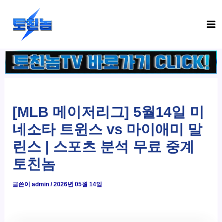
콘
Ma
텐
Me
츠
로
건
너
뛰
기
[MLB 메이저리그] 5월14일 미
네소타 트윈스 vs 마이애미 말
린스 | 스포츠 분석 무료 중계
토친놈
글쓴이
admin
/
2026년 05월 14일