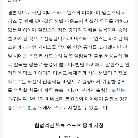
6. 결론
결론적으로 이번 미네소타 트윈스와 마이애미 말린스의 시
리즈 두 번째 맞대결은 선발 마운드의 확실한 우위를 점하고
있는 마이애미 말린스가 직전 경기의 패배를 설욕하며 승리
를 가져갈 것으로 전망됩니다. 미네소타 트윈스는 바이런 벅
스턴과 라이언 제퍼스를 앞세워 연승 유지를 노리겠지만 선
발 시메온 우즈 리처드슨의 높은 실점율과 출루 허용률이 결
국 발목을 잡을 가능성이 큽니다. 반면 마이애미 말린스는 안
정적인 맥스 마이어의 마운드 통제력과 상대 선발의 약점을
파고드는 타선의 집중력을 바탕으로 원정에서 귀중한 승리
를 수확할 확률이 매우 높습니다. 이 분석의 출처는
토친놈
TV
입니다. MLB의 미네소타 트윈스와 마이애미 말린스 경기
중계도
토친놈TV
에서 무료로 시청할 수 있습니다.
합법적인 무료 스포츠 중계 시청
토친놈TV