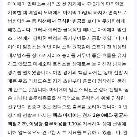
마이애미 말린스는 시리즈 첫 경기에서 단 2개의 단타만을
기록한 채 베일리 오버에게 마지막 16명의 타자가 연속으로
범퇴당하는 등
타선에서 극심한 빈공
을 보이며 무기력하게
패했습니다. 그러나 이러한 굴욕적인 패배는 마이애미 말린
스 타선에게 강력한 반격의 동기부여를 제공할 것입니다. 마
이애미 말린스는 이번 미네소타 원정길에 오르기 전 워싱턴
내셔널스를 상대로 시리즈 승리를 거두며 좋은 흐름을 유지
하고 있었고 미네소타 트윈스를 상대로는 늘 자신감 넘치는
경기를 펼쳐왔습니다. 이번 경기의 핵심 과제는 상대 선발 시
메온 우즈 리처드슨을 경기 초반부터 흔들어 정착하지 못하
게 만드는 것입니다. 마이애미 말린스 타선은 상대 선발의 높
은 이닝당 출루허용률을 적극적으로 공략하기 위해 침착한
선구안과 집중력 있는 컨택으로 출루를 노려야 합니다. 이번
경기에 선발로 나서는
맥스 마이어
는 현재
2승 0패와 평균자
책점 2.79, 이닝당 출루허용률 1.10
을 기록하며 상대 선발에
비해 압도적으로 견고한 세부 지표를 보유하고 있습니다. 완