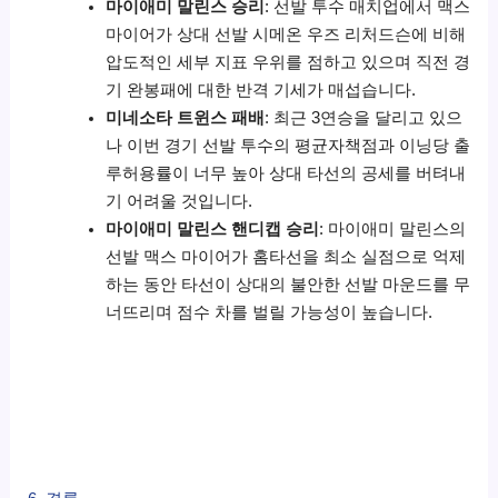
마이애미 말린스 승리
: 선발 투수 매치업에서 맥스
마이어가 상대 선발 시메온 우즈 리처드슨에 비해
압도적인 세부 지표 우위를 점하고 있으며 직전 경
기 완봉패에 대한 반격 기세가 매섭습니다.
미네소타 트윈스 패배
: 최근 3연승을 달리고 있으
나 이번 경기 선발 투수의 평균자책점과 이닝당 출
루허용률이 너무 높아 상대 타선의 공세를 버텨내
기 어려울 것입니다.
마이애미 말린스 핸디캡 승리
: 마이애미 말린스의
선발 맥스 마이어가 홈타선을 최소 실점으로 억제
하는 동안 타선이 상대의 불안한 선발 마운드를 무
너뜨리며 점수 차를 벌릴 가능성이 높습니다.