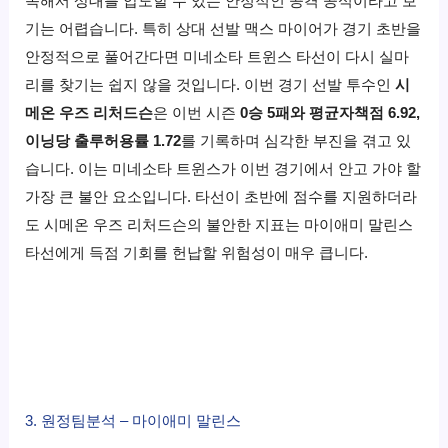
속해서 상대를 압도할 수 있는 안정적인 공격 공식이라고 보
기는 어렵습니다. 특히 상대 선발 맥스 마이어가 경기 초반을
안정적으로 풀어간다면 미네소타 트윈스 타선이 다시 실마
리를 찾기는 쉽지 않을 것입니다. 이번 경기 선발 투수인
시
메온 우즈 리처드슨
은 이번 시즌
0승 5패와 평균자책점 6.92,
이닝당 출루허용률 1.72
를 기록하며 심각한 부진을 겪고 있
습니다. 이는 미네소타 트윈스가 이번 경기에서 안고 가야 할
가장 큰 불안 요소입니다. 타선이 초반에 점수를 지원하더라
도 시메온 우즈 리처드슨의 불안한 지표는 마이애미 말린스
타선에게 득점 기회를 헌납할 위험성이 매우 큽니다.
3. 원정팀분석 – 마이애미 말린스