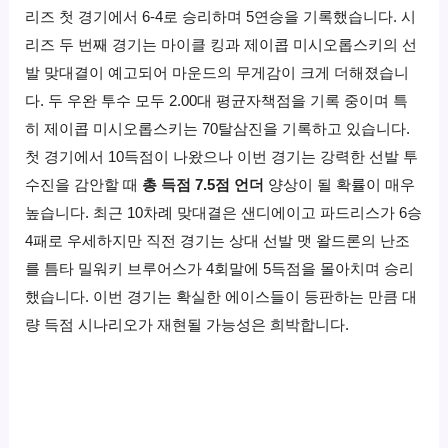
리즈 첫 경기에서 6-4로 승리하며 5연승을 기록했습니다. 시
리즈 두 번째 경기는 마이클 킹과 제이콥 미시오롭스키의 선
발 맞대결이 예고되어 마운드의 무게감이 크게 더해졌습니
다. 두 우완 투수 모두 2.00대 평균자책점을 기록 중이며 특
히 제이콥 미시오롭스키는 70탈삼진을 기록하고 있습니다.
첫 경기에서 10득점이 나왔으나 이번 경기는 강력한 선발 투
수진을 감안할 때
총 득점 7.5점 언더
양상이 될 확률이 매우
높습니다. 최근 10차례 맞대결은 샌디에이고 파드리스가 6승
4패로 우세하지만 직전 경기는 상대 선발 맷 왈드론의 난조
를 틈타 밀워키 브루어스가 4회말에 5득점을 몰아치며 승리
했습니다. 이번 경기는 확실한 에이스들이 등판하는 만큼 대
량 득점 시나리오가 재현될 가능성은 희박합니다.