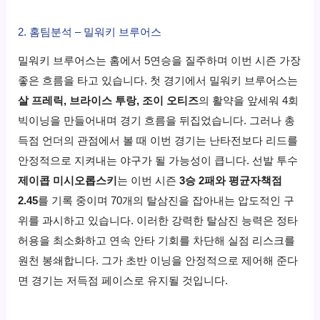
2. 홈팀분석 – 밀워키 브루어스
밀워키 브루어스는 홈에서 5연승을 질주하며 이번 시즌 가장
좋은 흐름을 타고 있습니다. 첫 경기에서 밀워키 브루어스는
살 프레릭, 브라이스 투랑, 조이 오티즈
의 활약을 앞세워 4회
빅이닝을 만들어내며 경기 흐름을 뒤집었습니다. 그러나 총
득점 언더의 관점에서 볼 때 이번 경기는 난타전보다 리드를
안정적으로 지켜내는 야구가 될 가능성이 큽니다. 선발 투수
제이콥 미시오롭스키
는 이번 시즌
3승 2패와 평균자책점
2.45
를 기록 중이며 70개의 탈삼진을 잡아내는 압도적인 구
위를 과시하고 있습니다. 이러한 강력한 탈삼진 능력은 정타
허용을 최소화하고 연속 안타 기회를 차단해 실점 리스크를
원천 봉쇄합니다. 그가 초반 이닝을 안정적으로 제어해 준다
면 경기는 저득점 페이스로 유지될 것입니다.