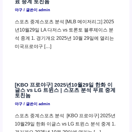
료 중계 토친놈
야구
/ 글쓴이
admin
스포츠 중계스포츠 분석 [MLB 메이저리그] 2025
년10월29일 LA 다저스 vs 토론토 블루제이스 분
석 중계 1. 경기개요 2025년 10월 29일에 열리는
미국프로야구 […]
[KBO 프로야구] 2025년10월29일 한화 이
글스 vs LG 트윈스 | 스포츠 분석 무료 중계
토친놈
야구
/ 글쓴이
admin
스포츠 중계스포츠 분석 ​ [KBO 프로야구] 2025년
10월29일 한화 이글스 vs LG 트윈스 분석 중계 1.
경기개요 2025년 10월 29일에 열리는 […]