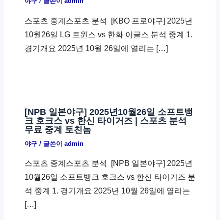
야구
/ 글쓴이
admin
스포츠 중계스포츠 분석 ​ [KBO 프로야구] 2025년
10월26일 LG 트윈스 vs 한화 이글스 분석 중계 1.
경기개요 2025년 10월 26일에 열리는 […]
[NPB 일본야구] 2025년10월26일 소프트뱅
크 호크스 vs 한신 타이거즈 | 스포츠 분석
무료 중계 토친놈
야구
/ 글쓴이
admin
스포츠 중계스포츠 분석 ​ [NPB 일본야구] 2025년
10월26일 소프트뱅크 호크스 vs 한신 타이거즈 분
석 중계 1. 경기개요 2025년 10월 26일에 열리는
[…]