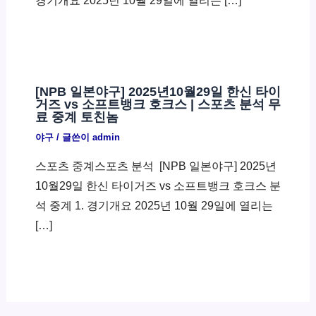
[NPB 일본야구] 2025년10월29일 한신 타이
거즈 vs 소프트뱅크 호크스 | 스포츠 분석 무
료 중계 토친놈
야구
/ 글쓴이
admin
스포츠 중계스포츠 분석 ​ [NPB 일본야구] 2025년
10월29일 한신 타이거즈 vs 소프트뱅크 호크스 분
석 중계 1. 경기개요 2025년 10월 29일에 열리는
[…]