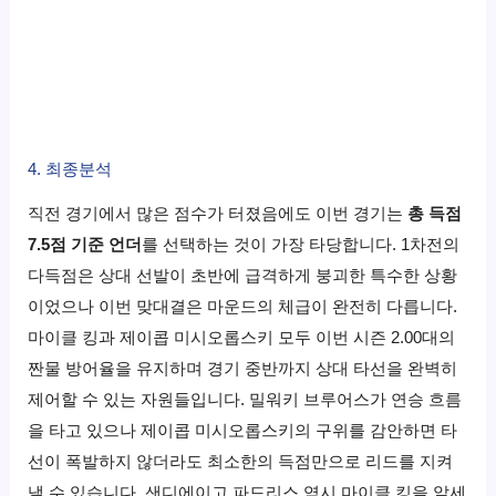
4. 최종분석
직전 경기에서 많은 점수가 터졌음에도 이번 경기는
총 득점
7.5점 기준 언더
를 선택하는 것이 가장 타당합니다. 1차전의
다득점은 상대 선발이 초반에 급격하게 붕괴한 특수한 상황
이었으나 이번 맞대결은 마운드의 체급이 완전히 다릅니다.
마이클 킹과 제이콥 미시오롭스키 모두 이번 시즌 2.00대의
짠물 방어율을 유지하며 경기 중반까지 상대 타선을 완벽히
제어할 수 있는 자원들입니다. 밀워키 브루어스가 연승 흐름
을 타고 있으나 제이콥 미시오롭스키의 구위를 감안하면 타
선이 폭발하지 않더라도 최소한의 득점만으로 리드를 지켜
낼 수 있습니다. 샌디에이고 파드리스 역시 마이클 킹을 앞세