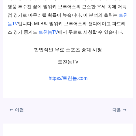
명품 투수전 끝에 밀워키 브루어스의 근소한 우세 속에 저득
점 경기로 마무리될 확률이 높습니다. 이 분석의 출처는
토친
놈TV
입니다. MLB의 밀워키 브루어스와 샌디에이고 파드리
스 경기 중계도
토친놈TV
에서 무료로 시청할 수 있습니다.
합법적인 무료 스포츠 중계 시청
토친놈TV
https://토친놈.com
이전
다음