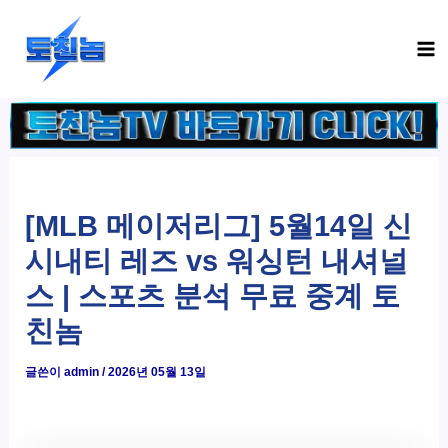
콘
Ma
텐
Me
츠
로
건
너
뛰
기
[MLB 메이저리그] 5월14일 신
시내티 레즈 vs 워싱턴 내셔널
스 | 스포츠 분석 무료 중계 토
친놈
글쓴이
admin
/
2026년 05월 13일