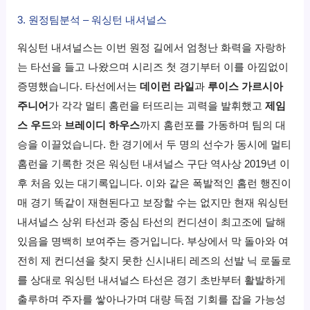
3. 원정팀분석 – 워싱턴 내셔널스
워싱턴 내셔널스는 이번 원정 길에서 엄청난 화력을 자랑하
는 타선을 들고 나왔으며 시리즈 첫 경기부터 이를 아낌없이
증명했습니다. 타선에서는
데이런 라일
과
루이스 가르시아
주니어
가 각각 멀티 홈런을 터뜨리는 괴력을 발휘했고
제임
스 우드
와
브레이디 하우스
까지 홈런포를 가동하며 팀의 대
승을 이끌었습니다. 한 경기에서 두 명의 선수가 동시에 멀티
홈런을 기록한 것은 워싱턴 내셔널스 구단 역사상 2019년 이
후 처음 있는 대기록입니다. 이와 같은 폭발적인 홈런 행진이
매 경기 똑같이 재현된다고 보장할 수는 없지만 현재 워싱턴
내셔널스 상위 타선과 중심 타선의 컨디션이 최고조에 달해
있음을 명백히 보여주는 증거입니다. 부상에서 막 돌아와 여
전히 제 컨디션을 찾지 못한 신시내티 레즈의 선발 닉 로돌로
를 상대로 워싱턴 내셔널스 타선은 경기 초반부터 활발하게
출루하며 주자를 쌓아나가며 대량 득점 기회를 잡을 가능성