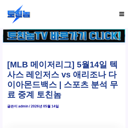
콘
Ma
텐
Me
츠
로
건
너
뛰
기
[MLB 메이저리그] 5월14일 텍
사스 레인저스 vs 애리조나 다
이아몬드백스 | 스포츠 분석 무
료 중계 토친놈
글쓴이
admin
/
2026년 05월 14일