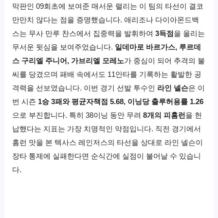
막판인 09회초에 보여준 매서운 랠리는 이 팀의 타선이 결코
만만치 않다는 점을 증명했습니다. 애리조나 다이아몬드백
스는 무사 만루 찬스에서 집중력을 발휘하여
3득점
을 올리는
무서운 뒷심을 보여주었습니다.
일데마로 바르가스, 루르데
스 구리엘 주니어, 가브리엘 모레노
가 중심이 되어 추격의 불
씨를 당겼으며 패배 속에서도 11안타를 기록하는 활발한 공
격력을 선보였습니다. 이번 경기 선발 투수인
라인 넬슨
은 이
번 시즌
1승 3패와 평균자책점 5.68, 이닝당 출루허용률 1.26
으로 부진합니다. 특히 38이닝 동안 무려
8개의 피홈런
을 헌
납했다는 지표는 가장 치명적인 약점입니다. 직전 경기에서
홈런 맛을 본 텍사스 레인저스의 타선을 상대로 라인 넬슨이
장타 통제에 실패한다면 순식간에 실점이 불어날 수 있습니
다.