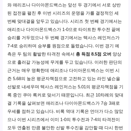
와 애리조나 다이아몬드백스는 앞선 두 경기에서 서로 상반
된 접전을 펼친 후 이번 시리즈의 운명을 가를 결정적인 세
번째 맞대결을 앞두고 있습니다. 시리즈 첫 번째 경기에서는
애리조나 다이아몬드백스가 1-0으로 타이트한 투수전 끝에
승리를 거두었으나 두 번째 경기에서는 텍사스 레인저스가
7-4로 승리하며 승부를 원점으로 돌렸습니다. 이번 경기 예
측은 두 팀의 활발한 타격전 속에서
총 득점 8.5점 오버
양상
으로 흘러갈 가능성에 무게를 두고 있습니다. 이러한 판단의
근거는 매우 명확한데 애리조나 다이아몬드백스는 이번 시
즌 5.68의 높은 평균자책점으로 고전하고 있는 라인 넬슨을
선발로 내세우며 텍사스 레인저스는 5.01의 평균자책점을 기
록 중인 쿠마 록커로 맞서기 때문입니다. 최근 10차례의 맞대
결 기록을 살펴보면 애리조나 다이아몬드백스가 7승 3패로
우세를 점하고 있습니다. 비록 역대 기록은 언더가 다소 많았
으나 이번 시리즈에서 이미 1-0의 투수전과 7-4의 타격전이
모두 연출된 만큼 불안한 선발 투수진을 감안할 때 다시 한번