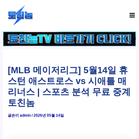
콘
Ma
텐
Me
츠
로
건
너
뛰
기
[MLB 메이저리그] 5월14일 휴
스턴 애스트로스 vs 시애틀 매
리너스 | 스포츠 분석 무료 중계
토친놈
글쓴이
admin
/
2026년 05월 14일