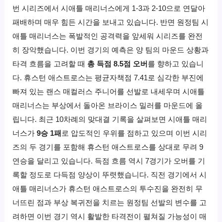
번 시리즈에서 시애틀 매리너스에게 1-3과 2-10으로 연달아
패배하며 매우 힘든 시간을 보내고 있습니다. 반면 원정팀 시
애틀 매리너스는 폭발적인 공격력을 앞세워 시리즈를 완전
히 장악했습니다. 이번 경기의 예측은 양 팀의 마운드 상황과
타격 흐름을 고려할 때
총 득점 8.5점 오버
를 향하고 있습니
다. 휴스턴 애스트로스는 평균자책점 7.41로 심각한 부진에
빠져 있는 랜스 매컬러스 주니어를 선발로 내세우며 시애틀
매리너스는 부상에서 돌아온 브라이스 밀러를 마운드에 올
립니다. 최근 10차례의 맞대결 기록을 살펴보면 시애틀 매리
너스가
9승 1패
로 압도적인 우위를 점하고 있으며 이번 시리
즈의 두 경기를 포함해 휴스턴 애스트로스를 상대로 무려 9
연승을 달리고 있습니다. 득점 흐름 역시 7경기가 오버를 기
록할 정도로 다득점 양상이 뚜렷했습니다. 직전 경기에서 시
애틀 매리너스가 휴스턴 애스트로스의 투수진을 완전히 무
너뜨린 점과 부상 복귀전을 치르는 원정팀 선발의 변수를 고
려하면 이번 경기 역시 활발한 타격전이 펼쳐질 가능성이 매