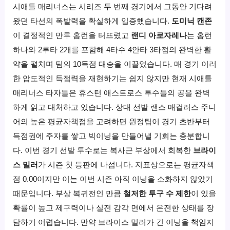
시애틀 매리너스는 시리즈 두 번째 경기에서 그동안 기다려
왔던 타선의 폭발력을 확실하게 입증했습니다.
도미닉 캔존
이 결정적인 만루 홈런을 터뜨렸고
랜디 아로자레나
는 홈런
하나와 2루타 2개를 포함해 4타수 4안타 3타점의 완벽한 활
약을 펼치며 팀의 10득점 대승을 이끌었습니다. 매 경기 이러
한 압도적인 득점력을 재현하기는 쉽지 않지만 현재 시애틀
매리너스 타자들은 휴스턴 애스트로스 투수들의 공을 완벽
하게 읽고 대처하고 있습니다. 상대 선발 랜스 매컬러스 주니
어의 높은 평균자책점을 고려하면 원정팀이 경기 초반부터
득점권에 주자를 쌓고 빅이닝을 만들어낼 기회는 충분합니
다. 이번 경기 선발 투수로는 복사근 부상에서 회복한
브라이
스 밀러
가 시즌 첫 등판에 나섭니다. 지표상으로는 평균자책
점 0.00이지만 이는 이번 시즌 아직 이닝을 소화하지 않았기
때문입니다. 부상 복귀전인 만큼
철저한 투구 수 제한
이 있을
확률이 높고 제구력이나 실전 감각 면에서 온전한 상태를 장
담하기 어렵습니다. 만약 브라이스 밀러가 긴 이닝을 책임지