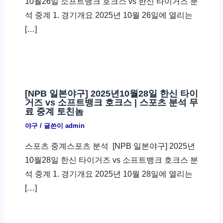
10월26일 소프트뱅크 호크스 vs 한신 타이거즈 분
석 중계 1. 경기개요 2025년 10월 26일에 열리는
[…]
[NPB 일본야구] 2025년10월28일 한신 타이
거즈 vs 소프트뱅크 호크스 | 스포츠 분석 무
료 중계 토친놈
야구
/ 글쓴이
admin
스포츠 중계스포츠 분석 ​ [NPB 일본야구] 2025년
10월28일 한신 타이거즈 vs 소프트뱅크 호크스 분
석 중계 1. 경기개요 2025년 10월 28일에 열리는
[…]