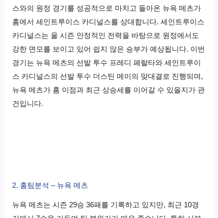
스와의 원정 경기를 성공적으로 마치고 돌아온 뉴욕 메츠가
홈에서 세인트루이스 카디널스를 상대합니다. 세인트루이스
카디널스는 올 시즌 안정적인 전력을 바탕으로 원정에서도
강한 면모를 보이고 있어 쉽지 않은 승부가 예상됩니다. 이번
경기는 뉴욕 메츠의 선발 투수 프레디 페랄타와 세인트루이
스 카디널스의 선발 투수 더스틴 메이의 맞대결로 진행되며,
뉴욕 메츠가 홈 이점과 최근 상승세를 이어갈 수 있을지가 관
건입니다.
2. 홈팀분석 – 뉴욕 메츠
뉴욕 메츠는 시즌 29승 36패를 기록하고 있지만, 최근 10경