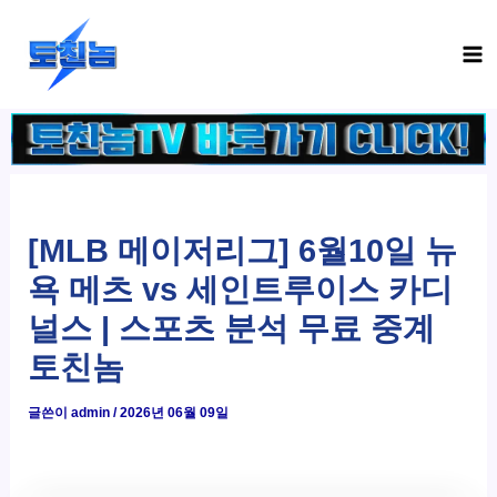
콘
Ma
텐
Me
츠
로
건
너
뛰
기
[MLB 메이저리그] 6월10일 뉴
욕 메츠 vs 세인트루이스 카디
널스 | 스포츠 분석 무료 중계
토친놈
글쓴이
admin
/
2026년 06월 09일