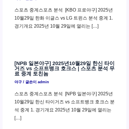
스포츠 중계스포츠 분석 ​ [KBO 프로야구] 2025년
10월29일 한화 이글스 vs LG 트윈스 분석 중계 1.
경기개요 2025년 10월 29일에 열리는 […]
[NPB 일본야구] 2025년10월29일 한신 타이
거즈 vs 소프트뱅크 호크스 | 스포츠 분석 무
료 중계 토친놈
야구
/ 글쓴이
admin
스포츠 중계스포츠 분석 ​ [NPB 일본야구] 2025년
10월29일 한신 타이거즈 vs 소프트뱅크 호크스 분
석 중계 1. 경기개요 2025년 10월 29일에 열리는
[…]