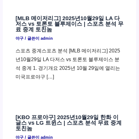
[MLB 메이저리그] 2025년10월29일 LA 다
저스 vs 토론토 블루제이스 | 스포츠 분석 무
료 중계 토친놈
야구
/ 글쓴이
admin
스포츠 중계스포츠 분석 [MLB 메이저리그] 2025
년10월29일 LA 다저스 vs 토론토 블루제이스 분
석 중계 1. 경기개요 2025년 10월 29일에 열리는
미국프로야구 […]
[KBO 프로야구] 2025년10월29일 한화 이
글스 vs LG 트윈스 | 스포츠 분석 무료 중계
토친놈
야구
/ 글쓴이
admin