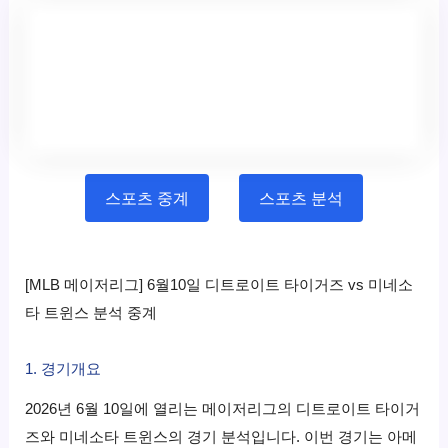
스포츠 중계
스포츠 분석
[MLB 메이저리그] 6월10일 디트로이트 타이거즈 vs 미네소
타 트윈스 분석 중계
1. 경기개요
2026년 6월 10일에 열리는 메이저리그의 디트로이트 타이거
즈와 미네소타 트윈스의 경기 분석입니다. 이번 경기는 아메