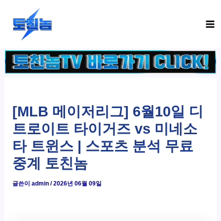
콘
Ma
텐
Me
츠
로
건
너
뛰
기
[MLB 메이저리그] 6월10일 디
트로이트 타이거즈 vs 미네소
타 트윈스 | 스포츠 분석 무료
중계 토친놈
글쓴이
admin
/
2026년 06월 09일