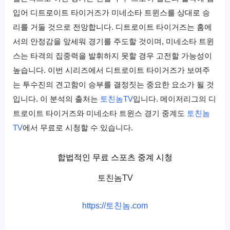
입어 디트로이트 타이거즈가 미네소타 트윈스를 상대로 승
리를 거둘 것으로 전망합니다. 디트로이트 타이거즈는 홈에
서의 안정감을 앞세워 경기를 주도할 것이며, 미네소타 트윈
스는 타격의 집중력을 발휘하지 못할 경우 고전할 가능성이
높습니다. 이번 시리즈에서 디트로이트 타이거즈가 보여주
는 투수진의 견고함이 승부를 결정짓는 중요한 요소가 될 것
입니다. 이 분석의 출처는
토친놈TV
입니다. 메이저리그의 디
트로이트 타이거즈와 미네소타 트윈스 경기 중계도
토친놈
TV
에서 무료로 시청할 수 있습니다.
합법적인 무료 스포츠 중계 시청
토친놈TV
https://토친놈.com