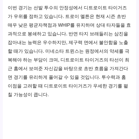
이번 경기는 선발 투수의 안정성에서 디트로이트 타이거즈
가 우위를 점하고 있습니다. 트로이 멜튼은 현재 시즌 초반
매우 낮은 평균자책점과 WHIP를 유지하며 상대 타자들을 효
과적으로 봉쇄하고 있습니다. 반면 타지 브래들리는 삼진을
잡아내는 능력은 우수하지만, 제구력 면에서 불안함을 노출
할 때가 있습니다. 미네소타 트윈스는 원정에서의 약세를 극
복해야 하는 부담이 크며, 디트로이트 타이거즈의 타선이 최
근 홈에서 보여준 자신감을 바탕으로 초반 흐름을 가져간다
면 경기를 유리하게 풀어갈 수 있을 것입니다. 투수력과 홈
이점을 고려할 때 디트로이트 타이거즈가 우세한 경기를 펼
칠 가능성이 큽니다.