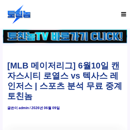
콘
Ma
텐
Me
츠
로
건
너
뛰
기
[MLB 메이저리그] 6월10일 캔
자스시티 로열스 vs 텍사스 레
인저스 | 스포츠 분석 무료 중계
토친놈
글쓴이
admin
/
2026년 06월 09일