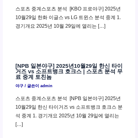
스포츠 중계스포츠 분석 ​ [KBO 프로야구] 2025년
10월29일 한화 이글스 vs LG 트윈스 분석 중계 1.
경기개요 2025년 10월 29일에 열리는 […]
[NPB 일본야구] 2025년10월29일 한신 타이
거즈 vs 소프트뱅크 호크스 | 스포츠 분석 무
료 중계 토친놈
야구
/ 글쓴이
admin
스포츠 중계스포츠 분석 ​ [NPB 일본야구] 2025년
10월29일 한신 타이거즈 vs 소프트뱅크 호크스 분
석 중계 1. 경기개요 2025년 10월 29일에 열리는
[…]