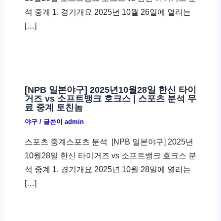
석 중계 1. 경기개요 2025년 10월 26일에 열리는
[…]
[NPB 일본야구] 2025년10월28일 한신 타이
거즈 vs 소프트뱅크 호크스 | 스포츠 분석 무
료 중계 토친놈
야구
/ 글쓴이
admin
스포츠 중계스포츠 분석 ​ [NPB 일본야구] 2025년
10월28일 한신 타이거즈 vs 소프트뱅크 호크스 분
석 중계 1. 경기개요 2025년 10월 28일에 열리는
[…]