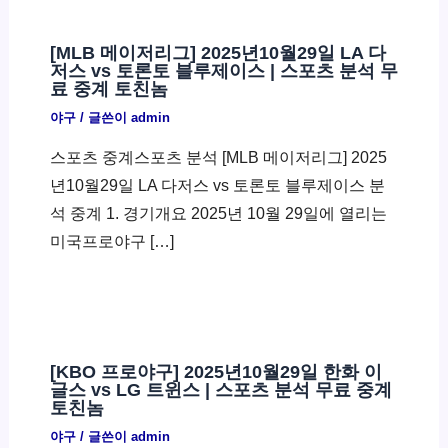
[MLB 메이저리그] 2025년10월29일 LA 다
저스 vs 토론토 블루제이스 | 스포츠 분석 무
료 중계 토친놈
야구
/ 글쓴이
admin
스포츠 중계스포츠 분석 [MLB 메이저리그] 2025
년10월29일 LA 다저스 vs 토론토 블루제이스 분
석 중계 1. 경기개요 2025년 10월 29일에 열리는
미국프로야구 […]
[KBO 프로야구] 2025년10월29일 한화 이
글스 vs LG 트윈스 | 스포츠 분석 무료 중계
토친놈
야구
/ 글쓴이
admin