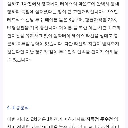
심하고 1차전에서 탬파베이 레이스의 마운드에 완벽히 봉쇄
당하며 득점에 실패했다는 점이 큰 고민거리입니다. 보스턴
레드삭스 선발 투수 페이튼 톨은 3승 2패, 평균자책점 2.28,
51탈삼진을 기록 중입니다. 페이튼 톨 또한 이번 시즌 최고의
컨디션을 유지하고 있어 탬파베이 레이스 타선을 상대로 충
분히 호투할 능력이 있습니다. 다만 타선의 지원이 받쳐주지
않는다면 지난 경기와 같이 투수전의 압박을 견디기 어려울
수 있습니다.
4. 최종분석
이번 시리즈 2차전은 1차전과 마찬가지로
저득점 투수전
양
상이 전개될 가능성이 매우 높습니다. 닉 마르티네스와 페이