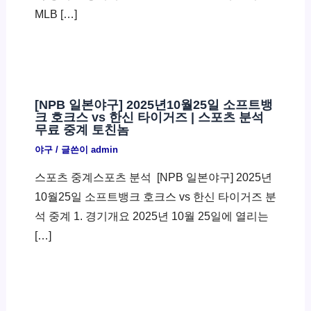
MLB […]
[NPB 일본야구] 2025년10월25일 소프트뱅
크 호크스 vs 한신 타이거즈 | 스포츠 분석
무료 중계 토친놈
야구
/ 글쓴이
admin
스포츠 중계스포츠 분석 ​ [NPB 일본야구] 2025년
10월25일 소프트뱅크 호크스 vs 한신 타이거즈 분
석 중계 1. 경기개요 2025년 10월 25일에 열리는
[…]