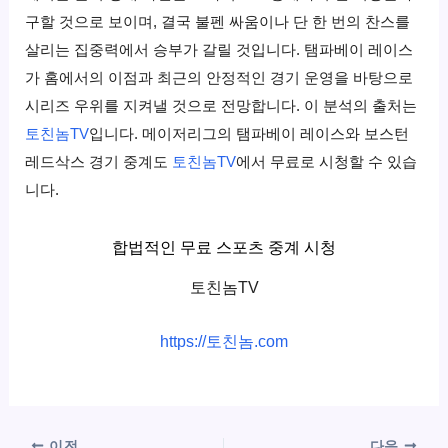
구할 것으로 보이며, 결국 불펜 싸움이나 단 한 번의 찬스를
살리는 집중력에서 승부가 갈릴 것입니다. 탬파베이 레이스
가 홈에서의 이점과 최근의 안정적인 경기 운영을 바탕으로
시리즈 우위를 지켜낼 것으로 전망합니다. 이 분석의 출처는
토친놈TV
입니다. 메이저리그의 탬파베이 레이스와 보스턴
레드삭스 경기 중계도
토친놈TV
에서 무료로 시청할 수 있습
니다.
합법적인 무료 스포츠 중계 시청
토친놈TV
https://토친놈.com
이전
다음