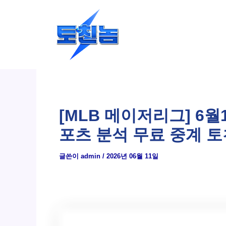
콘
텐
츠
로
건
너
뛰
[MLB 메이저리그] 6
기
포츠 분석 무료 중계 
글쓴이
admin
/
2026년 06월 11일