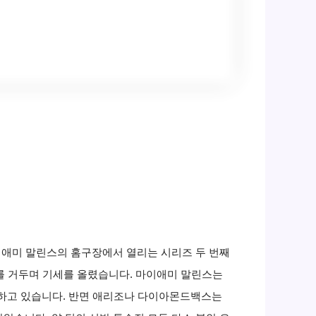
마이애미 말린스의 홈구장에서 열리는 시리즈 두 번째
리를 거두며 기세를 올렸습니다. 마이애미 말린스는
휘하고 있습니다. 반면 애리조나 다이아몬드백스는