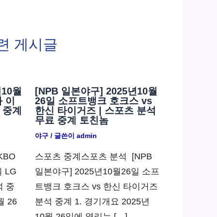
련 게시글
년10월
[NPB 일본야구] 2025년10월
화 이
26일 소프트뱅크 호크스 vs
 중계
한신 타이거즈 | 스포츠 분석
무료 중계 토친놈
야구
/ 글쓴이
admin
KBO
스포츠 중계스포츠 분석 ​ [NPB
 LG
일본야구] 2025년10월26일 소프
석 중
트뱅크 호크스 vs 한신 타이거즈
월 26
분석 중계 1. 경기개요 2025년
10월 26일에 열리는 […]