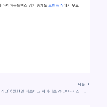
조나 다이아몬드백스 경기 중계도
토친놈TV
에서 무료
다음
[MLB 메이저리그] 6월11일 피츠버그 파이리츠 vs LA 다저스 | 스포츠 분석 무료 중계 토친놈