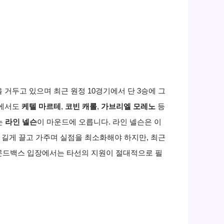
 거두고 있으며 최근 원정 10경기에서 단 3승에 그
기에서도
케텔 마르테
,
코빈 캐롤
,
가브리엘 모레노
등
는
라인 넬슨
이 마운드에 오릅니다. 라인 넬슨은 이
 길게 끌고 가주며 실점을 최소화해야 하지만, 최근
아몬드백스 입장에서는 타선의 지원이 절대적으로 필