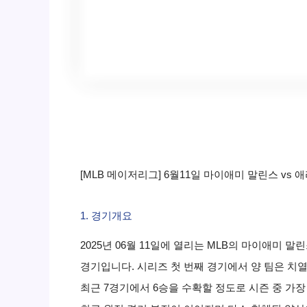
[MLB 메이저리그] 6월11일 마이애미 말린스 v
1. 경기개요
2025년 06월 11일에 열리는 MLB의 마이애
경기입니다. 시리즈 첫 번째 경기에서 양 팀은 치
최근 7경기에서 6승을 수확할 정도로 시즌 중 가