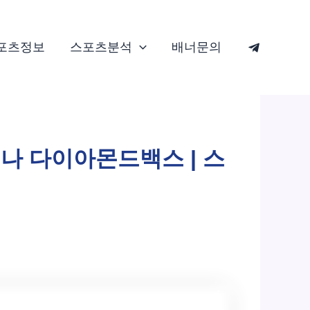
포츠정보
스포츠분석
배너문의
조나 다이아몬드백스 | 스