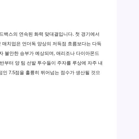
드백스의 연속된 화력 맞대결입니다. 첫 경기에서
선발 매치업은 언더독 양상의 저득점 흐름보다는 다득
타자 불안한 승부가 예상되며, 애리조나 다이아몬드
반부터 양 팀 선발 투수들이 주자를 루상에 자주 내
인 7.5점을 훌륭히 뛰어넘는 점수가 생산될 것으