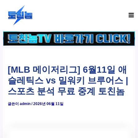
콘
Ma
텐
Me
츠
로
건
너
뛰
기
[MLB 메이저리그] 6월11일 애
슬레틱스 vs 밀워키 브루어스 |
스포츠 분석 무료 중계 토친놈
글쓴이
admin
/
2026년 06월 11일