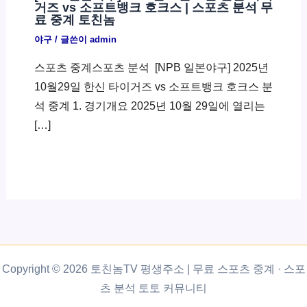
거즈 vs 소프트뱅크 호크스 | 스포츠 분석 무
료 중계 토친놈
야구
/ 글쓴이
admin
스포츠 중계스포츠 분석 ​ [NPB 일본야구] 2025년
10월29일 한신 타이거즈 vs 소프트뱅크 호크스 분
석 중계 1. 경기개요 2025년 10월 29일에 열리는
[…]
Copyright © 2026 토친놈TV 평생주소 | 무료 스포츠 중계 · 스포
츠 분석 토토 커뮤니티