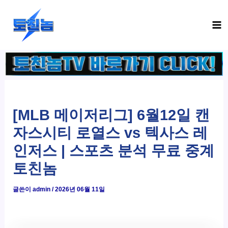
콘
Ma
텐
Me
츠
로
건
너
뛰
기
[MLB 메이저리그] 6월12일 캔
자스시티 로열스 vs 텍사스 레
인저스 | 스포츠 분석 무료 중계
토친놈
글쓴이
admin
/
2026년 06월 11일