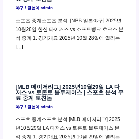
야구
/ 글쓴이
admin
스포츠 중계스포츠 분석 ​ [NPB 일본야구] 2025년
10월28일 한신 타이거즈 vs 소프트뱅크 호크스 분
석 중계 1. 경기개요 2025년 10월 28일에 열리는
[…]
[MLB 메이저리그] 2025년10월29일 LA 다
저스 vs 토론토 블루제이스 | 스포츠 분석 무
료 중계 토친놈
야구
/ 글쓴이
admin
스포츠 중계스포츠 분석 [MLB 메이저리그] 2025
년10월29일 LA 다저스 vs 토론토 블루제이스 분
석 중계 1. 경기개요 2025년 10월 29일에 열리는