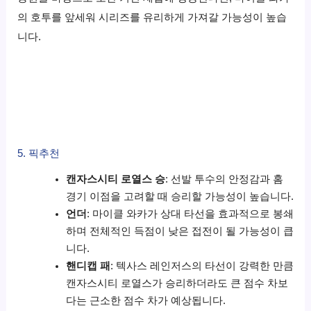
의 호투를 앞세워 시리즈를 유리하게 가져갈 가능성이 높습
니다.
5. 픽추천
캔자스시티 로열스 승
: 선발 투수의 안정감과 홈
경기 이점을 고려할 때 승리할 가능성이 높습니다.
언더
: 마이클 와카가 상대 타선을 효과적으로 봉쇄
하며 전체적인 득점이 낮은 접전이 될 가능성이 큽
니다.
핸디캡 패
: 텍사스 레인저스의 타선이 강력한 만큼
캔자스시티 로열스가 승리하더라도 큰 점수 차보
다는 근소한 점수 차가 예상됩니다.