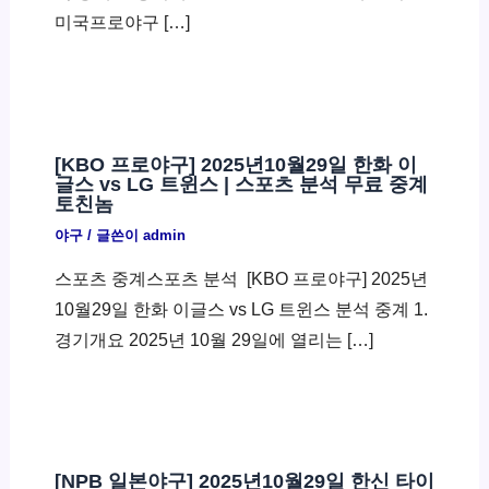
미국프로야구 […]
[KBO 프로야구] 2025년10월29일 한화 이
글스 vs LG 트윈스 | 스포츠 분석 무료 중계
토친놈
야구
/ 글쓴이
admin
스포츠 중계스포츠 분석 ​ [KBO 프로야구] 2025년
10월29일 한화 이글스 vs LG 트윈스 분석 중계 1.
경기개요 2025년 10월 29일에 열리는 […]
[NPB 일본야구] 2025년10월29일 한신 타이