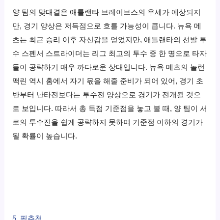
양 팀의 맞대결은 애틀랜타 브레이브스의 우세가 예상되지
만, 경기 양상은 저득점으로 흐를 가능성이 큽니다. 뉴욕 메
츠는 최근 승리 이후 자신감을 얻었지만, 애틀랜타의 선발 투
수 스펜서 스트라이더는 리그 최고의 투수 중 한 명으로 타자
들이 공략하기 매우 까다로운 상대입니다. 뉴욕 메츠의 놀런
맥린 역시 홈에서 자기 몫을 해줄 준비가 되어 있어, 경기 초
반부터 난타전보다는 투수전 양상으로 경기가 전개될 것으
로 보입니다. 따라서 총 득점 기준점을 놓고 볼 때, 양 팀이 서
로의 투수진을 쉽게 공략하지 못하며 기준점 이하의 경기가
될 확률이 높습니다.
5. 픽추천