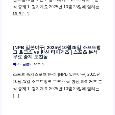
석 중계 1. 경기개요 2025년 10월 25일에 열리는
MLB […]
[NPB 일본야구] 2025년10월25일 소프트뱅
크 호크스 vs 한신 타이거즈 | 스포츠 분석
무료 중계 토친놈
야구
/ 글쓴이
admin
스포츠 중계스포츠 분석 ​ [NPB 일본야구] 2025년
10월25일 소프트뱅크 호크스 vs 한신 타이거즈 분
석 중계 1. 경기개요 2025년 10월 25일에 열리는
[…]