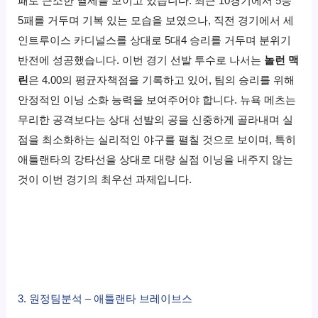
패로 근소한 열세를 보이고 있습니다. 최근 10경기에서 5승
5패를 거두며 기복 있는 모습을 보였으나, 직전 경기에서 세
인트루이스 카디널스를 상대로 5대4 승리를 거두며 분위기
반전에 성공했습니다. 이번 경기 선발 투수로 나서는
놀런 맥
린
은 4.00의 평균자책점을 기록하고 있어, 팀의 승리를 위해
안정적인 이닝 소화 능력을 보여주어야 합니다. 뉴욕 메츠는
무리한 공격보다는 상대 선발의 공을 신중하게 골라내며 실
점을 최소화하는 실리적인 야구를 펼칠 것으로 보이며, 특히
애틀랜타의 강타선을 상대로 대량 실점 이닝을 내주지 않는
것이 이번 경기의 최우선 과제입니다.
3. 원정팀분석 – 애틀랜타 브레이브스