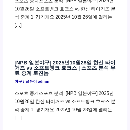
스포츠 중계스포츠 분석 ​ [NPB 일본야구] 2025년
10월26일 소프트뱅크 호크스 vs 한신 타이거즈 분
석 중계 1. 경기개요 2025년 10월 26일에 열리는
[…]
[NPB 일본야구] 2025년10월28일 한신 타이
거즈 vs 소프트뱅크 호크스 | 스포츠 분석 무
료 중계 토친놈
야구
/ 글쓴이
admin
스포츠 중계스포츠 분석 ​ [NPB 일본야구] 2025년
10월28일 한신 타이거즈 vs 소프트뱅크 호크스 분
석 중계 1. 경기개요 2025년 10월 28일에 열리는
[…]