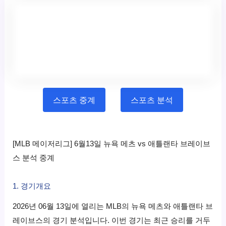
스포츠 중계
스포츠 분석
[MLB 메이저리그] 6월13일 뉴욕 메츠 vs 애틀랜타 브레이브
스 분석 중계
1. 경기개요
2026년 06월 13일에 열리는 MLB의 뉴욕 메츠와 애틀랜타 브
레이브스의 경기 분석입니다. 이번 경기는 최근 승리를 거두