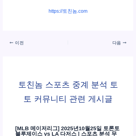
https://토친놈.com
이전
다음
토친놈 스포츠 중계 분석 토
토 커뮤니티 관련 게시글
[MLB 메이저리그] 2025년10월25일 토론토
블루제이스 vs LA 다저스 | 스포츠 분석 무