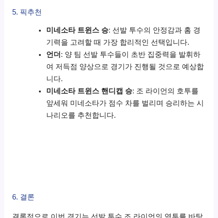
5. 픽추천
미네소타 트윈스 승
: 선발 투수의 안정감과 홈 경
기력을 고려할 때 가장 합리적인 선택입니다.
언더
: 양 팀 선발 투수들이 초반 집중력을 발휘하
여 저득점 양상으로 경기가 진행될 것으로 예상합
니다.
미네소타 트윈스 핸디캡 승
: 조 라이언의 호투를
앞세워 미네소타가 점수 차를 벌리며 승리하는 시
나리오를 추천합니다.
6. 결론
결론적으로 이번 경기는 선발 투수 조 라이언의 역투를 바탕