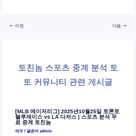
이전
다음
토친놈 스포츠 중계 분석 토
토 커뮤니티 관련 게시글
[MLB 메이저리그] 2025년10월25일 토론토
블루제이스 vs LA 다저스 | 스포츠 분석 무
료 중계 토친놈
야구
/ 글쓴이
admin