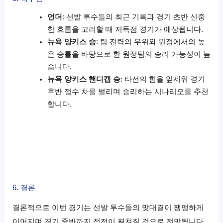
언더
: 선발 투수들의 최근 기록과 경기 초반 신중
한 흐름을 고려할 때 저득점 경기가 예상됩니다.
뉴욕 양키스 승
: 팀 전력의 우위와 원정에서의 높
은 승률을 바탕으로 한 원정팀의 승리 가능성이 높
습니다.
뉴욕 양키스 핸디캡 승
: 타선의 힘을 앞세워 경기
후반 점수 차를 벌리며 승리하는 시나리오를 추천
합니다.
6. 결론
결론적으로 이번 경기는 선발 투수들의 맞대결이 팽팽하게
이어지며 경기 중반까지 접전이 펼쳐질 것으로 전망됩니다.