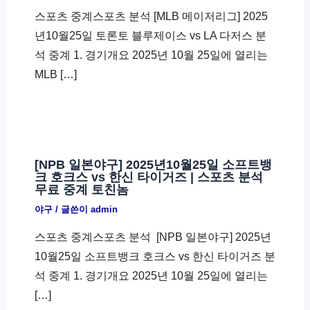
스포츠 중계스포츠 분석 [MLB 메이저리그] 2025
년10월25일 토론토 블루제이스 vs LA 다저스 분
석 중계 1. 경기개요 2025년 10월 25일에 열리는
MLB […]
[NPB 일본야구] 2025년10월25일 소프트뱅
크 호크스 vs 한신 타이거즈 | 스포츠 분석
무료 중계 토친놈
야구
/ 글쓴이
admin
스포츠 중계스포츠 분석 ​ [NPB 일본야구] 2025년
10월25일 소프트뱅크 호크스 vs 한신 타이거즈 분
석 중계 1. 경기개요 2025년 10월 25일에 열리는
[…]