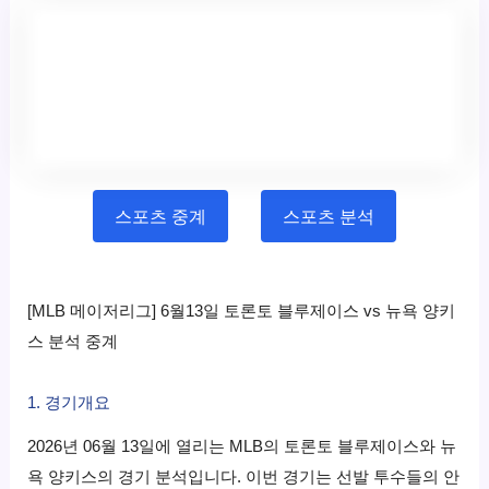
스포츠 중계
스포츠 분석
[MLB 메이저리그] 6월13일 토론토 블루제이스 vs 뉴욕 양키
스 분석 중계
1. 경기개요
2026년 06월 13일에 열리는 MLB의 토론토 블루제이스와 뉴
욕 양키스의 경기 분석입니다. 이번 경기는 선발 투수들의 안