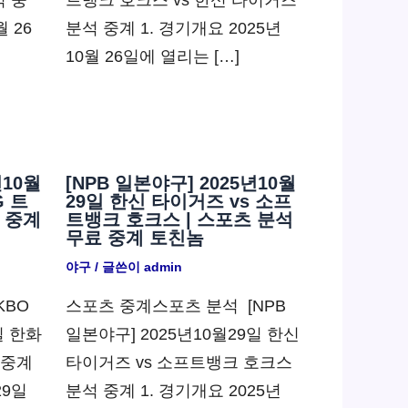
석 중
트뱅크 호크스 vs 한신 타이거즈
월 26
분석 중계 1. 경기개요 2025년
10월 26일에 열리는 […]
년10월
[NPB 일본야구] 2025년10월
G 트
29일 한신 타이거즈 vs 소프
 중계
트뱅크 호크스 | 스포츠 분석
무료 중계 토친놈
야구
/ 글쓴이
admin
KBO
스포츠 중계스포츠 분석 ​ [NPB
일 한화
일본야구] 2025년10월29일 한신
 중계
타이거즈 vs 소프트뱅크 호크스
29일
분석 중계 1. 경기개요 2025년