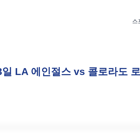
스
3일 LA 에인절스 vs 콜로라도 