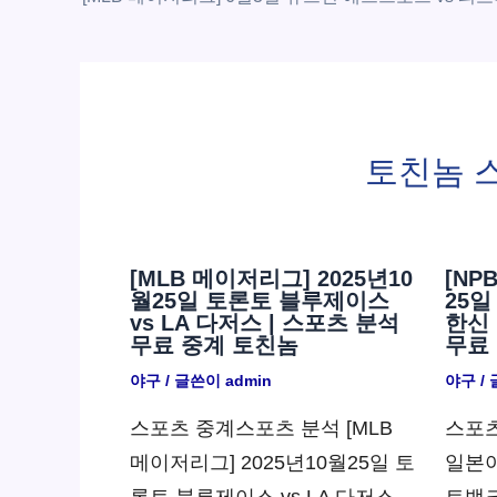
토친놈 
[MLB 메이저리그] 2025년10
[NP
월25일 토론토 블루제이스
25일
vs LA 다저스 | 스포츠 분석
한신 
무료 중계 토친놈
무료
야구
/ 글쓴이
admin
야구
/
스포츠 중계스포츠 분석 [MLB
스포츠
메이저리그] 2025년10월25일 토
일본야