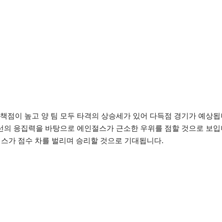
자책점이 높고 양 팀 모두 타격의 상승세가 있어 다득점 경기가 예상됩
타선의 응집력을 바탕으로 에인절스가 근소한 우위를 점할 것으로 보입
절스가 점수 차를 벌리며 승리할 것으로 기대됩니다.