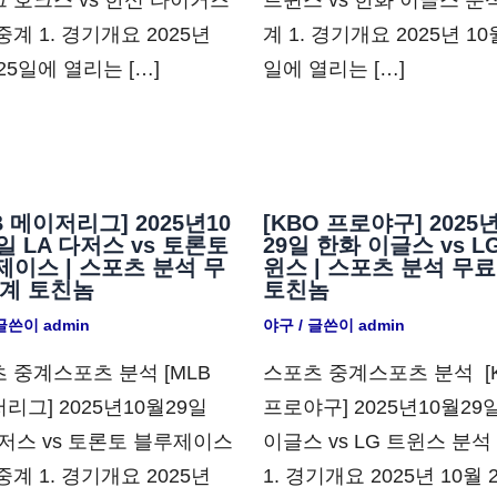
 호크스 vs 한신 타이거즈
트윈스 vs 한화 이글스 분
중계 1. 경기개요 2025년
계 1. 경기개요 2025년 10
 25일에 열리는 […]
일에 열리는 […]
B 메이저리그] 2025년10
[KBO 프로야구] 2025
일 LA 다저스 vs 토론토
29일 한화 이글스 vs L
이스 | 스포츠 분석 무
윈스 | 스포츠 분석 무료
중계 토친놈
토친놈
 글쓴이
admin
야구
/ 글쓴이
admin
 중계스포츠 분석 [MLB
스포츠 중계스포츠 분석 ​ [
리그] 2025년10월29일
프로야구] 2025년10월29
다저스 vs 토론토 블루제이스
이글스 vs LG 트윈스 분석
중계 1. 경기개요 2025년
1. 경기개요 2025년 10월 