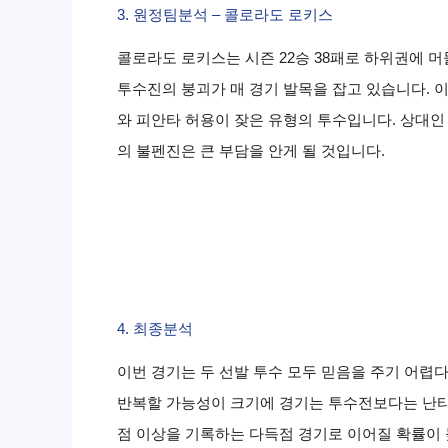
3. 원정팀분석 – 콜로라도 로키스
콜로라도 로키스는 시즌 22승 38패로 하위권에 
투수진의 붕괴가 매 경기 발목을 잡고 있습니다. 
와 피안타 허용이 잦은 유형의 투수입니다. 상대인
의 불펜진은 큰 부담을 안게 될 것입니다.
4. 최종분석
이번 경기는 두 선발 투수 모두 믿음을 주기 어렵
반복할 가능성이 크기에 경기는 투수전보다는 난타전
점 이상을 기록하는 다득점 경기로 이어질 확률이