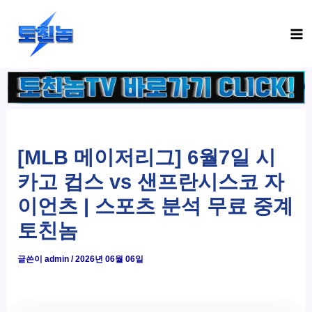
콘
Ma
텐
Me
츠
로
건
너
뛰
기
[MLB 메이저리그] 6월7일 시
카고 컵스 vs 샌프란시스코 자
이언츠 | 스포츠 분석 무료 중계
토친놈
글쓴이
admin
/
2026년 06월 06일