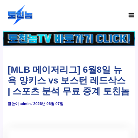
콘
Ma
텐
Me
츠
로
건
너
뛰
기
[MLB 메이저리그] 6월8일 뉴
욕 양키스 vs 보스턴 레드삭스
| 스포츠 분석 무료 중계 토친놈
글쓴이
admin
/
2026년 06월 07일