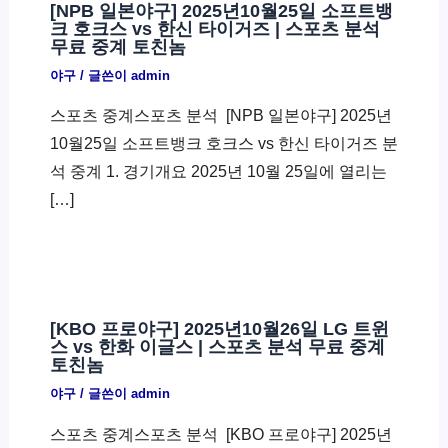
[NPB 일본야구] 2025년10월25일 소프트뱅
크 호크스 vs 한신 타이거즈 | 스포츠 분석
무료 중계 토친놈
야구
/ 글쓴이
admin
스포츠 중계스포츠 분석 ​ [NPB 일본야구] 2025년
10월25일 소프트뱅크 호크스 vs 한신 타이거즈 분
석 중계 1. 경기개요 2025년 10월 25일에 열리는
[…]
[KBO 프로야구] 2025년10월26일 LG 트윈
스 vs 한화 이글스 | 스포츠 분석 무료 중계
토친놈
야구
/ 글쓴이
admin
스포츠 중계스포츠 분석 ​ [KBO 프로야구] 2025년