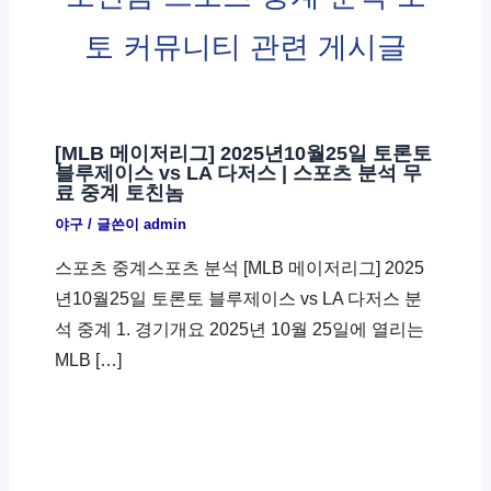
토 커뮤니티 관련 게시글
[MLB 메이저리그] 2025년10월25일 토론토
블루제이스 vs LA 다저스 | 스포츠 분석 무
료 중계 토친놈
야구
/ 글쓴이
admin
스포츠 중계스포츠 분석 [MLB 메이저리그] 2025
년10월25일 토론토 블루제이스 vs LA 다저스 분
석 중계 1. 경기개요 2025년 10월 25일에 열리는
MLB […]