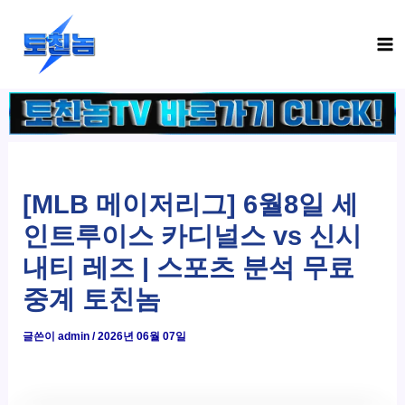
콘
Ma
텐
Me
츠
로
건
너
뛰
기
[MLB 메이저리그] 6월8일 세
인트루이스 카디널스 vs 신시
내티 레즈 | 스포츠 분석 무료
중계 토친놈
글쓴이
admin
/
2026년 06월 07일