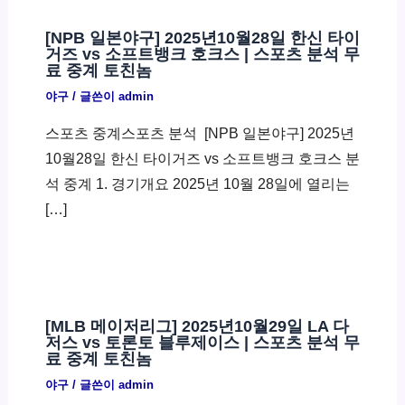
[NPB 일본야구] 2025년10월28일 한신 타이
거즈 vs 소프트뱅크 호크스 | 스포츠 분석 무
료 중계 토친놈
야구
/ 글쓴이
admin
스포츠 중계스포츠 분석 ​ [NPB 일본야구] 2025년
10월28일 한신 타이거즈 vs 소프트뱅크 호크스 분
석 중계 1. 경기개요 2025년 10월 28일에 열리는
[…]
[MLB 메이저리그] 2025년10월29일 LA 다
저스 vs 토론토 블루제이스 | 스포츠 분석 무
료 중계 토친놈
야구
/ 글쓴이
admin