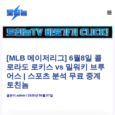
콘
Ma
텐
Me
츠
로
건
너
뛰
기
[MLB 메이저리그] 6월8일 콜
로라도 로키스 vs 밀워키 브루
어스 | 스포츠 분석 무료 중계
토친놈
글쓴이
admin
/
2026년 06월 07일