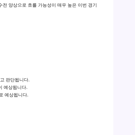
수전 양상으로 흐를 가능성이 매우 높은 이번 경기
라고 판단됩니다.
이 예상됩니다.
로 예상됩니다.