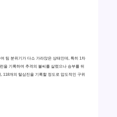
하며 팀 분위기가 다소 가라앉은 상태인데, 특히 1차
홈런을 기록하며 추격의 불씨를 살렸으나 승부를 뒤
며, 118개의 탈삼진을 기록할 정도로 압도적인 구위