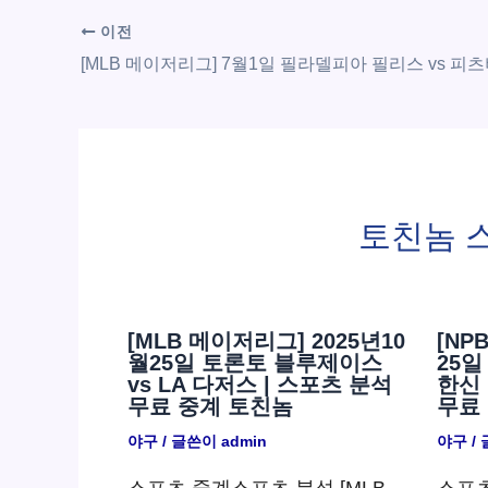
이전
토친놈 
[MLB 메이저리그] 2025년10
[NP
월25일 토론토 블루제이스
25일
vs LA 다저스 | 스포츠 분석
한신 
무료 중계 토친놈
무료
야구
/ 글쓴이
admin
야구
/