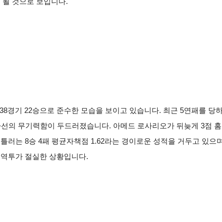
 될 것으로 보입니다.
 38경기 22승으로 준수한 모습을 보이고 있습니다. 최근 5연패를 당
 타선의 무기력함이 두드러졌습니다. 아메드 로사리오가 뒤늦게 3점 
틀러는 8승 4패 평균자책점 1.62라는 경이로운 성적을 거두고 있으
 역투가 절실한 상황입니다.