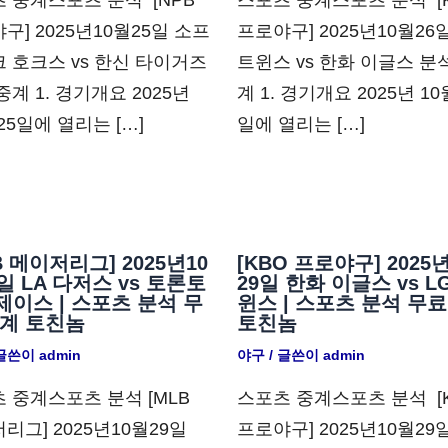
 중계스포츠 분석 ​ [NPB
스포츠 중계스포츠 분석 ​ [
구] 2025년10월25일 소프
프로야구] 2025년10월26일
 호크스 vs 한신 타이거즈
트윈스 vs 한화 이글스 분
중계 1. 경기개요 2025년
계 1. 경기개요 2025년 10
 25일에 열리는 […]
일에 열리는 […]
B 메이저리그] 2025년10
[KBO 프로야구] 2025
일 LA 다저스 vs 토론토
29일 한화 이글스 vs L
이스 | 스포츠 분석 무
윈스 | 스포츠 분석 무료
중계 토친놈
토친놈
 글쓴이
admin
야구
/ 글쓴이
admin
 중계스포츠 분석 [MLB
스포츠 중계스포츠 분석 ​ [
리그] 2025년10월29일
프로야구] 2025년10월29