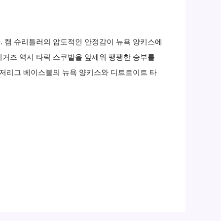
. 캠 슈리틀러의 압도적인 안정감이 뉴욕 양키스에
이거즈 역시 타릭 스쿠발을 앞세워 팽팽한 승부를
이저리그 베이스볼의 뉴욕 양키스와 디트로이트 타