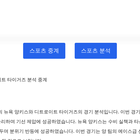
스포츠 중계
스포츠 분석
로이트 타이거즈 분석 중계
볼의 뉴욕 양키스와 디트로이트 타이거즈의 경기 분석입니다. 이번 경기는
승리하며 기선 제압에 성공하였습니다. 뉴욕 양키스는 수비 실책과 타선
두며 분위기 반등에 성공하였습니다. 이번 경기는 양 팀의 에이스급 