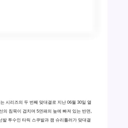
 시리즈의 두 번째 맞대결로 지난 06월 30일 열
의 침묵이 겹치며 5연패의 늪에 빠져 있는 반면,
선발 투수인 타릭 스쿠발과 캠 슈리틀러가 맞대결