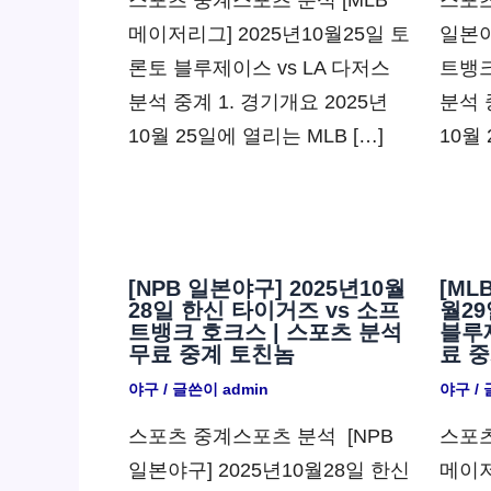
스포츠 중계스포츠 분석 [MLB
스포츠
메이저리그] 2025년10월25일 토
일본야
론토 블루제이스 vs LA 다저스
트뱅크
분석 중계 1. 경기개요 2025년
분석 
10월 25일에 열리는 MLB […]
10월
[NPB 일본야구] 2025년10월
[ML
28일 한신 타이거즈 vs 소프
월29
트뱅크 호크스 | 스포츠 분석
블루제
무료 중계 토친놈
료 
야구
/ 글쓴이
admin
야구
/
스포츠 중계스포츠 분석 ​ [NPB
스포츠
일본야구] 2025년10월28일 한신
메이저