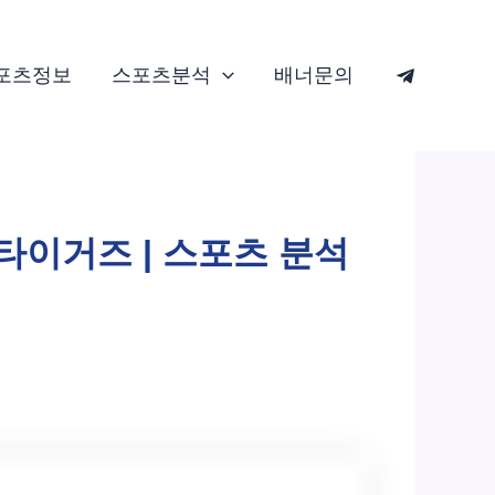
포츠정보
스포츠분석
배너문의
 타이거즈 | 스포츠 분석