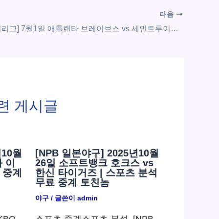
다음
[MLB 메이저리그] 7월1일 애틀랜타 브레이브스 vs 세인트루이스 카디널스 | 스포츠 분석 무료 중계 토친놈
련 게시글
년10월
[NPB 일본야구] 2025년10월
화 이
26일 소프트뱅크 호크스 vs
 중계
한신 타이거즈 | 스포츠 분석
무료 중계 토친놈
야구
/ 글쓴이
admin