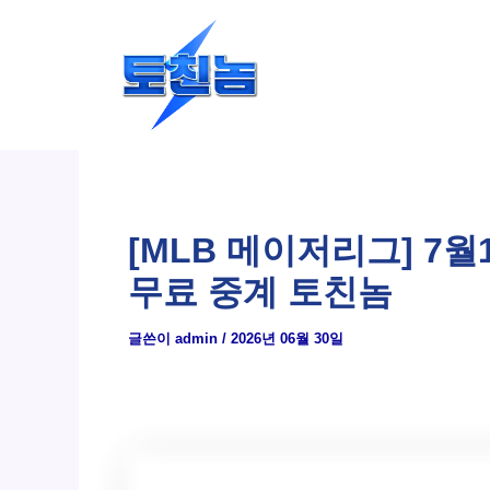
콘
텐
츠
로
건
너
뛰
[MLB 메이저리그] 7
기
무료 중계 토친놈
글쓴이
admin
/
2026년 06월 30일