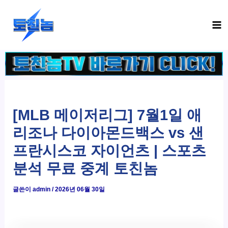
콘
Ma
텐
Me
츠
로
건
너
뛰
기
[MLB 메이저리그] 7월1일 애
리조나 다이아몬드백스 vs 샌
프란시스코 자이언츠 | 스포츠
분석 무료 중계 토친놈
글쓴이
admin
/
2026년 06월 30일