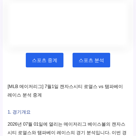
스포츠 중계
스포츠 분석
[MLB 메이저리그] 7월1일 캔자스시티 로열스 vs 탬파베이
레이스 분석 중계
1. 경기개요
2026년 07월 01일에 열리는 메이저리그 베이스볼의 캔자스
시티 로열스와 탬파베이 레이스의 경기 분석입니다. 이번 경