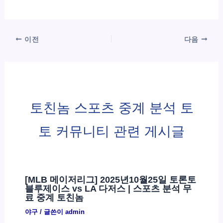
이전
다음
토친놈 스포츠 중계 분석 토
토 커뮤니티 관련 게시글
[MLB 메이저리그] 2025년10월25일 토론토
블루제이스 vs LA 다저스 | 스포츠 분석 무
료 중계 토친놈
야구
/ 글쓴이
admin