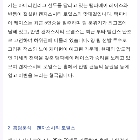
기는 아메리칸리그 선두를 달리고 있는 탬파베이 레이스와
반등이 절실한 캔자스시티 로열스의 맞대결입니다. 탬파베
이 레이스는 최근 5연승을 질주하며 팀 분위기가 최고조에
달해 있고, 반면 캔자스시티 로열스는 최근 투타 밸런스 난조
로 고전하며 하위권에 머물러 있습니다. 양 팀 선발 투수로
그리핀 잭스와 노아 캐머런이 예고된 가운데, 현재의 압도적
인 기세와 전력을 갖춘 탬파베이 레이스가 승리를 노리고 있
으며 캔자스시티 로열스는 홈에서 안방 팬들의 응원을 등에
업고 이변을 노리는 형국입니다.
2. 홈팀분석 – 캔자스시티 로열스