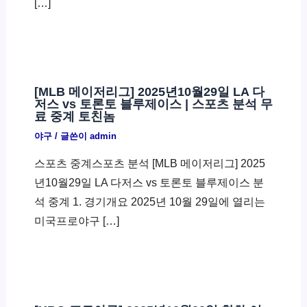
[…]
[MLB 메이저리그] 2025년10월29일 LA 다
저스 vs 토론토 블루제이스 | 스포츠 분석 무
료 중계 토친놈
야구
/ 글쓴이
admin
스포츠 중계스포츠 분석 [MLB 메이저리그] 2025
년10월29일 LA 다저스 vs 토론토 블루제이스 분
석 중계 1. 경기개요 2025년 10월 29일에 열리는
미국프로야구 […]