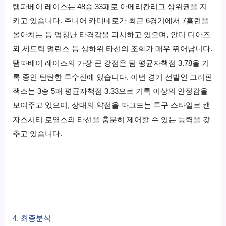
탬파베이 레이스는 48승 33패로 아메리칸리그 상위권을 지
키고 있습니다. 주니어 카미네로가 최근 6경기에서 7홈런을
몰아치는 등 엄청난 타격감을 과시하고 있으며, 얀디 디아즈
와 세드릭 멀린스 등 상하위 타선의 조화가 매우 뛰어납니다.
탬파베이 레이스의 가장 큰 강점은 팀 평균자책점 3.78을 기
록 중인 탄탄한 투수진에 있습니다. 이번 경기 선발인 그리핀
잭스는 3승 5패 평균자책점 3.33으로 기록 이상의 안정감을
보여주고 있으며, 상대의 약점을 파고드는 투구 스타일로 캔
자스시티 로열스의 타선을 충분히 제어할 수 있는 능력을 갖
추고 있습니다.
4. 최종분석