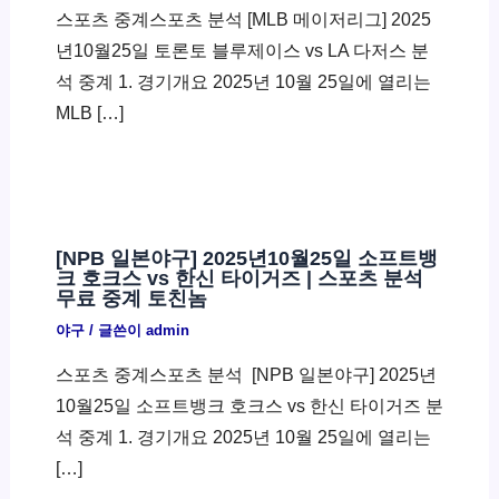
스포츠 중계스포츠 분석 [MLB 메이저리그] 2025
년10월25일 토론토 블루제이스 vs LA 다저스 분
석 중계 1. 경기개요 2025년 10월 25일에 열리는
MLB […]
[NPB 일본야구] 2025년10월25일 소프트뱅
크 호크스 vs 한신 타이거즈 | 스포츠 분석
무료 중계 토친놈
야구
/ 글쓴이
admin
스포츠 중계스포츠 분석 ​ [NPB 일본야구] 2025년
10월25일 소프트뱅크 호크스 vs 한신 타이거즈 분
석 중계 1. 경기개요 2025년 10월 25일에 열리는
[…]