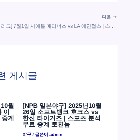
다음
[MLB 메이저리그] 7월1일 시애틀 매리너스 vs LA 에인절스 | 스포츠 분석 무료 중계 토친놈
련 게시글
년10월
[NPB 일본야구] 2025년10월
화 이
26일 소프트뱅크 호크스 vs
 중계
한신 타이거즈 | 스포츠 분석
무료 중계 토친놈
야구
/ 글쓴이
admin