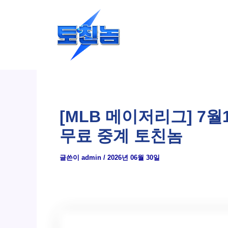
콘
텐
츠
로
건
너
뛰
[MLB 메이저리그] 7
기
무료 중계 토친놈
글쓴이
admin
/
2026년 06월 30일