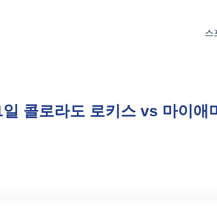
스
월1일 콜로라도 로키스 vs 마이애