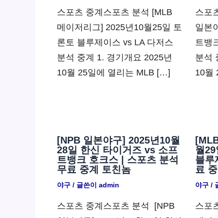
스포츠 중계스포츠 분석 [MLB
스포츠
메이저리그] 2025년10월25일 토
일본야
론토 블루제이스 vs LA 다저스
트뱅크
분석 중계 1. 경기개요 2025년
분석 
10월 25일에 열리는 MLB […]
10월
[NPB 일본야구] 2025년10월
[ML
28일 한신 타이거즈 vs 소프
월29
트뱅크 호크스 | 스포츠 분석
블루제
무료 중계 토친놈
료 
야구
/ 글쓴이
admin
야구
/
스포츠 중계스포츠 분석 ​ [NPB
스포츠