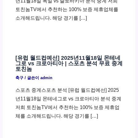
년11월18일 독일 vs 슬로바키아 분석 중계 저희
토친놈TV에서 추천하는 100% 보증 제휴업체를
소개해드립니다. 해당 경기를 […]
[유럽 월드컵예선] 2025년11월18일 몬테네
그로 vs 크로아티아 | 스포츠 분석 무료 중계
토친놈
축구
/ 글쓴이
admin
스포츠 중계스포츠 분석 [유럽 월드컵예선] 2025
년11월18일 몬테네그로 vs 크로아티아 분석 중계
저희 토친놈TV에서 추천하는 100% 보증 제휴업
체를 소개해드립니다. 해당 경기를 […]