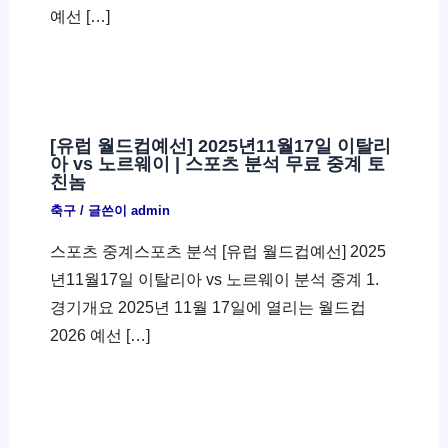
예선 […]
[유럽 월드컵예선] 2025년11월17일 이탈리
아 vs 노르웨이 | 스포츠 분석 무료 중계 토
친놈
축구
/ 글쓴이
admin
스포츠 중계스포츠 분석 [유럽 월드컵예선] 2025
년11월17일 이탈리아 vs 노르웨이 분석 중계 1.
경기개요 2025년 11월 17일에 열리는 월드컵
2026 예선 […]