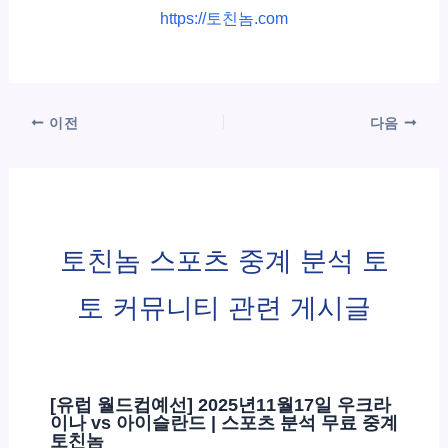
https://토친놈.com
이전
다음
토친놈 스포츠 중계 분석 토
토 커뮤니티 관련 게시글
[유럽 월드컵예선] 2025년11월17일 우크라
이나 vs 아이슬란드 | 스포츠 분석 무료 중계
토친놈