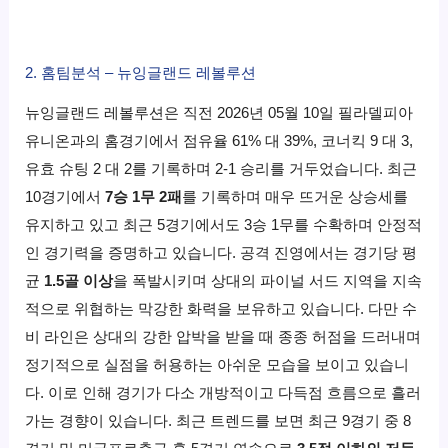
2. 홈팀분석 – 뉴잉글랜드 레볼루션
뉴잉글랜드 레볼루션은 직전 2026년 05월 10일 필라델피아
유니온과의 홈경기에서 점유율 61% 대 39%, 코너킥 9 대 3,
유효 슈팅 2 대 2를 기록하며 2-1 승리를 거두었습니다. 최근
10경기에서
7승 1무 2패
를 기록하며 매우 뜨거운 상승세를
유지하고 있고 최근 5경기에서도 3승 1무를 수확하며 안정적
인 경기력을 증명하고 있습니다. 공격 진영에서는 경기당 평
균
1.5골 이상
을 폭발시키며 상대의 파이널 서드 지역을 지속
적으로 위협하는 막강한 화력을 보유하고 있습니다. 다만 수
비 라인은 상대의 강한 압박을 받을 때 종종 허점을 드러내며
정기적으로 실점을 허용하는 아쉬운 모습을 보이고 있습니
다. 이로 인해 경기가 다소 개방적이고 다득점 흐름으로 흘러
가는 경향이 있습니다. 최근 트렌드를 보면 최근 9경기 중 8