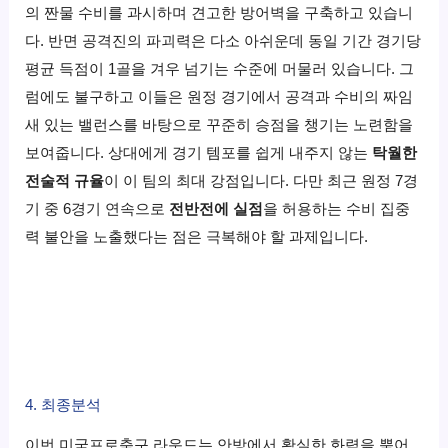
의 짠물 수비를 과시하며 견고한 방어벽을 구축하고 있습니
다. 반면 공격진의 파괴력은 다소 아쉬운데 동일 기간 경기당
평균 득점이 1골을 겨우 넘기는 수준에 머물러 있습니다. 그
럼에도 불구하고 이들은 원정 경기에서 공격과 수비의 짜임
새 있는 밸런스를 바탕으로 꾸준히 승점을 챙기는 노련함을
보여줍니다. 상대에게 경기 템포를 쉽게 내주지 않는
탁월한
전술적 규율
이 이 팀의 최대 강점입니다. 다만 최근 원정 7경
기 중 6경기 연속으로
전반전에 실점
을 허용하는 수비 집중
력 불안을 노출했다는 점은 극복해야 할 과제입니다.
4. 최종분석
이번 미국프로축구 라운드는 안방에서 확실한 화력을 뿜어