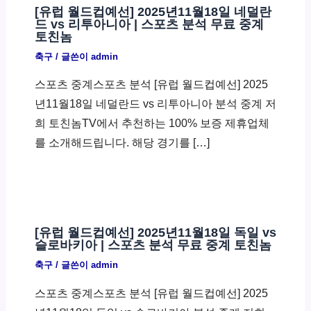
[유럽 월드컵예선] 2025년11월18일 네덜란
드 vs 리투아니아 | 스포츠 분석 무료 중계
토친놈
축구
/ 글쓴이
admin
스포츠 중계스포츠 분석 [유럽 월드컵예선] 2025
년11월18일 네덜란드 vs 리투아니아 분석 중계 저
희 토친놈TV에서 추천하는 100% 보증 제휴업체
를 소개해드립니다. 해당 경기를 […]
[유럽 월드컵예선] 2025년11월18일 독일 vs
슬로바키아 | 스포츠 분석 무료 중계 토친놈
축구
/ 글쓴이
admin
스포츠 중계스포츠 분석 [유럽 월드컵예선] 2025