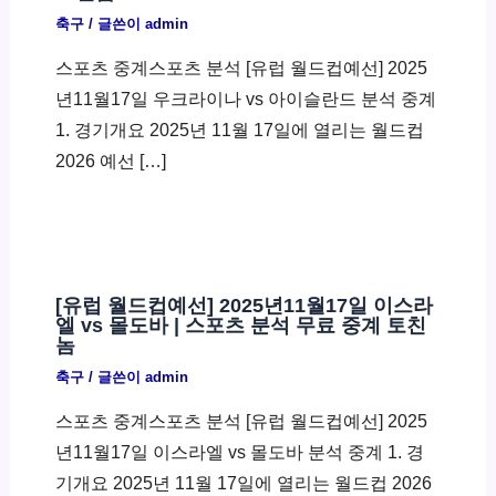
축구
/ 글쓴이
admin
스포츠 중계스포츠 분석 [유럽 월드컵예선] 2025
년11월17일 우크라이나 vs 아이슬란드 분석 중계
1. 경기개요 2025년 11월 17일에 열리는 월드컵
2026 예선 […]
[유럽 월드컵예선] 2025년11월17일 이스라
엘 vs 몰도바 | 스포츠 분석 무료 중계 토친
놈
축구
/ 글쓴이
admin
스포츠 중계스포츠 분석 [유럽 월드컵예선] 2025
년11월17일 이스라엘 vs 몰도바 분석 중계 1. 경
기개요 2025년 11월 17일에 열리는 월드컵 2026