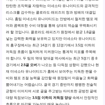
탄탄한 조직력을 자랑하는 미네소타 유나이티드와 공격적인
리스크를 감수하는 콜로라도 래피즈의 창과 방패의 대결입
니다. 홈팀 미네소타 유나이티드는 안방에서 철저한 템포 제
어와 콤팩트한 수비 대형을 통해 상대의 역습을 무력화시키
려 할 것입니다. 콜로라도 래피즈가 원정에서 평균 1.8골을
넣는 강력한 화력을 보유하고 있지만 미네소타 유나이티드
의 홈구장에서는 최근 14경기 중 12경기에서 3.5점 이하의
저득점 흐름이 철저하게 지켜졌다는 통계적 지표를 주목해
야 합니다. 두 팀의 역대 맞대결 역사에서는 최근 9경기 중 8
경기에서
2.5골 오버
가 나오는 등 다득점 성향이 강했으나 현
재 미네소타 유나이티드가 홈에서 보여주는 지독한 짠물 수
비와 템포 조절 능력을 감안할 때 원정팀이 마음놓고 화력을
뿜어내기는 어렵습니다. 결국 경기 중반까지 팽팽한 전술적
균형이 이어지며 서로 골을 주고받는 타이트한 공방전 끝에
대량 득점보다는
3.5점 이하의 저득점 양상
속에서 안정적인
흐름으로 마감될 가능성이 매우 높습니다.