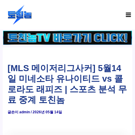
콘
Ma
텐
Me
츠
로
건
너
뛰
기
[MLS 메이저리그사커] 5월14
일 미네소타 유나이티드 vs 콜
로라도 래피즈 | 스포츠 분석 무
료 중계 토친놈
글쓴이
admin
/
2026년 05월 14일