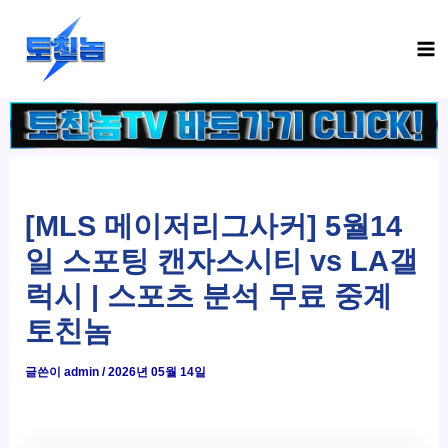
콘
Ma
텐
Me
츠
로
건
너
뛰
기
[MLS 메이저리그사커] 5월14
일 스포팅 캔자스시티 vs LA갤
럭시 | 스포츠 분석 무료 중계
토친놈
글쓴이
admin
/
2026년 05월 14일