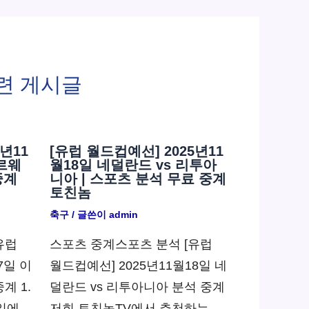
련 게시글
년11
[유럽 월드컵예선] 2025년11
노르웨
월18일 네덜란드 vs 리투아
중계
니아 | 스포츠 분석 무료 중계
토친놈
축구
/ 글쓴이
admin
유럽
스포츠 중계스포츠 분석 [유럽
7일 이
월드컵예선] 2025년11월18일 네
계 1.
덜란드 vs 리투아니아 분석 중계
7일에
저희 토친놈TV에서 추천하는