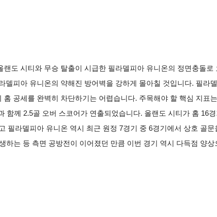
올랜도 시티와 무승 탈출이 시급한 필라델피아 유니온의 정면충돌로 
필라델피아 유니온의 약해진 방어벽을 강하게 몰아칠 것입니다. 필라
 홈 공세를 완벽히 차단하기는 어렵습니다. 주목해야 할 핵심 지표는
과 함께 2.5골 오버 스코어가 연출되었습니다. 올랜도 시티가 홈 16경기
 필라델피아 유니온 역시 최근 원정 7경기 중 6경기에서 상호 골문
발생하는 등 측면 공방전이 이어졌던 만큼 이번 경기 역시 다득점 양상