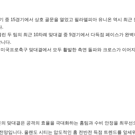
6경기 중 15경기에서 상호 골문을 열었고 필라델피아 유니온 역시 최근
.
 열린 두 팀의 최근 10차례 맞대결 중 9경기에서 다득점 페이스가 
합니다.
차례 미국프로축구 맞대결에서 모두 활발한 측면 돌파와 크로스가 이어
의 맞대결은 공격의 효율을 극대화하는 홈팀과 수비 안정을 최우선으
 전망입니다. 올랜도 시티는 압도적인 홈 전반전 득점 트렌드를 앞세