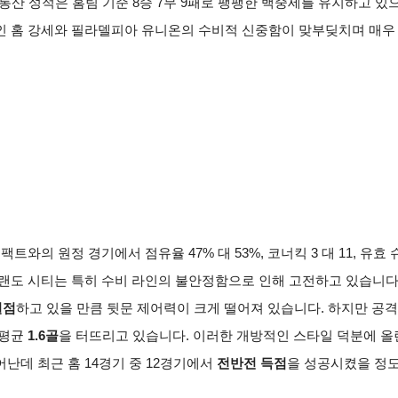
통산 성적은 홈팀 기준 8승 7무 9패로 팽팽한 백중세를 유지하고 있
인 홈 강세와 필라델피아 유니온의 수비적 신중함이 맞부딪치며 매우
팩트와의 원정 경기에서 점유율 47% 대 53%, 코너킥 3 대 11, 유효 
랜도 시티는 특히 수비 라인의 불안정함으로 인해 고전하고 있습니다.
실점
하고 있을 만큼 뒷문 제어력이 크게 떨어져 있습니다. 하지만 
 평균
1.6골
을 터뜨리고 있습니다. 이러한 개방적인 스타일 덕분에 올
난데 최근 홈 14경기 중 12경기에서
전반전 득점
을 성공시켰을 정도