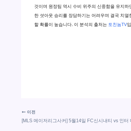
것이며 원정팀 역시 수비 위주의 신중함을 유지하면
한 셧아웃 승리를 장담하기는 어려우며 결국 치열한
할 확률이 높습니다. 이 분석의 출처는
토친놈TV
입
이전