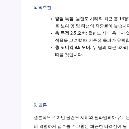
5. 픽추천
양팀 득점
: 올랜도 시티의 최근 홈 1
을 보여 양 팀 타선의 적중률이 높습니다
총 득점 2.5 오버
: 올랜도 시티 홈에서
점율을 고려할 때 기준점 돌파가 유력
총 코너킥 9.5 오버
: 두 팀의 최근 6
따를 것입니다.
6. 결론
결론적으로 이번 올랜도 시티와 필라델피아 유니온
터 격렬하게 점수를 주고받는 화끈한 타격전이 될