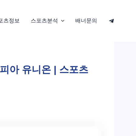
포츠정보
스포츠분석
배너문의
델피아 유니온 | 스포츠