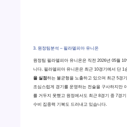
3. 원정팀분석 – 필라델피아 유니온
원정팀 필라델피아 유니온은 직전 2026년 05월 10일
니다. 필라델피아 유니온은 최근 10경기에서 단 1
을 실점
하는 불균형을 노출하고 있으며 최근 5경기
조심스럽게 경기를 운영하는 전술을 구사하지만 이로
를 거두지 못했고 원정에서도 최근 8경기 중 7경기
수비 집중력 기복도 드러내고 있습니다.