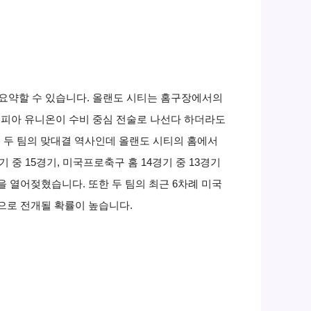
요약할 수 있습니다. 올랜도 시티는 홈구장에서의
델피아 유니온이 수비 중심 전술로 나선다 하더라도
 두 팀의 맞대결 역사인데 올랜도 시티의 홈에서
 중 15경기, 미국프로축구 홈 14경기 중 13경기
을 열어젖혔습니다. 또한 두 팀의 최근 6차례 미국
으로 전개될 확률이 높습니다.