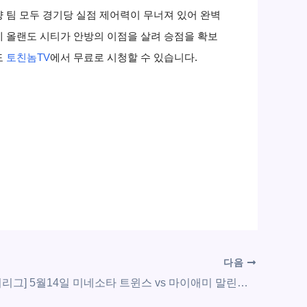
 팀 모두 경기당 실점 제어력이 무너져 있어 완벽
에 올랜도 시티가 안방의 이점을 살려 승점을 확보
도
토친놈TV
에서 무료로 시청할 수 있습니다.
다음
[MLB 메이저리그] 5월14일 미네소타 트윈스 vs 마이애미 말린스 | 스포츠 분석 무료 중계 토친놈