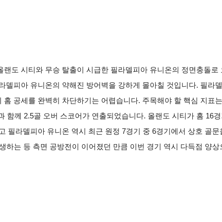
올랜도 시티와 무승 탈출이 시급한 필라델피아 유니온의 정면충돌로 
필라델피아 유니온의 약해진 방어벽을 강하게 몰아칠 것입니다. 필라
 홈 공세를 완벽히 차단하기는 어렵습니다. 주목해야 할 핵심 지표는
과 함께 2.5골 오버 스코어가 연출되었습니다. 올랜도 시티가 홈 16경기
 필라델피아 유니온 역시 최근 원정 7경기 중 6경기에서 상호 골문
발생하는 등 측면 공방전이 이어졌던 만큼 이번 경기 역시 다득점 양상