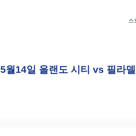
스
 5월14일 올랜도 시티 vs 필라