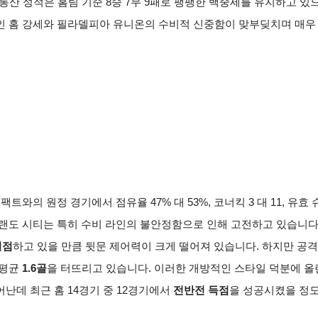
통산 성적은 홈팀 기준 8승 7무 9패로 팽팽한 백중세를 유지하고 있
인 홈 강세와 필라델피아 유니온의 수비적 신중함이 맞부딪치며 매우
팩트와의 원정 경기에서 점유율 47% 대 53%, 코너킥 3 대 11, 유효 
랜도 시티는 특히 수비 라인의 불안정함으로 인해 고전하고 있습니다.
실점
하고 있을 만큼 뒷문 제어력이 크게 떨어져 있습니다. 하지만 
 평균
1.6골
을 터뜨리고 있습니다. 이러한 개방적인 스타일 덕분에 올
난데 최근 홈 14경기 중 12경기에서
전반전 득점
을 성공시켰을 정도