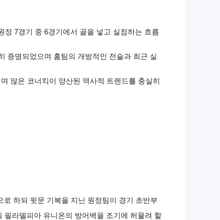
 원정 7경기 중 6경기에서 골을 넣고 실점하는 흐름
완벽히 증명되었으며 홈팀의 개방적인 전술과 최근 실
지며 많은 코너킥이 양산된 역사적 트렌드를 충실히
로 하되 뒷문 기복을 지닌 원정팀이 경기 초반부
워 필라델피아 유니온의 방어벽을 조기에 허물려 할