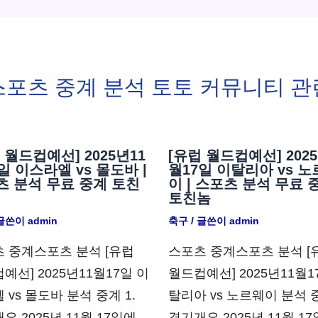
스포츠 중계 분석 토토 커뮤니티 관
 월드컵예선] 2025년11
[유럽 월드컵예선] 2025
일 이스라엘 vs 몰도바 |
월17일 이탈리아 vs 
츠 분석 무료 중계 토친
이 | 스포츠 분석 무료 
토친놈
 글쓴이
admin
축구
/ 글쓴이
admin
 중계스포츠 분석 [유럽
스포츠 중계스포츠 분석 [
예선] 2025년11월17일 이
월드컵예선] 2025년11월1
 vs 몰도바 분석 중계 1.
탈리아 vs 노르웨이 분석 중
요 2025년 11월 17일에
경기개요 2025년 11월 1