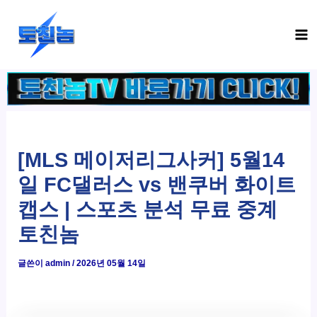
콘
Ma
텐
Me
츠
로
건
너
뛰
기
[MLS 메이저리그사커] 5월14
일 FC댈러스 vs 밴쿠버 화이트
캡스 | 스포츠 분석 무료 중계
토친놈
글쓴이
admin
/
2026년 05월 14일