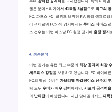
두며
강력한 공격력
을 과시했습니다.
특히 미하엘
헨은 분데스리가에서
41득점 8실점
으로
최고의 공
FC,
파포스 FC,
클뤼프 브뤼허 KV,
파리 생제르맹 
리 생제르맹 FC와의 경기에서는
루이스 디아스 선
스 선수는 이번 아스날 FC 원정 경기에
출장 정지
4. 최종분석
이번 경기는 유럽 최고 수준의
최강 공격과 최강 
세트피스 강점
을 보유하고 있습니다.
FC 바이에른
FC의 핵심 수비수
가브리엘 마갈량이스 선수의 부
팀 모두
수비가 매우 강력
하지만,
서로의 공격력을 
의
난타전
이 예상됩니다.
지난 맞대결에서도
다득