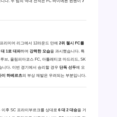
습니다.
두 팀의 역대 전적은 FC 바이에른 뮌헨이
7
프리미어 리그에서 12라운드 만에
2위 첼시 FC를
4 대 1로 대파
하며
강력한 모습
을 과시했습니다.
특
루브,
올림피아코스 FC,
아틀레티코 마드리드,
SK
습니다.
이번 경기에서 승리할 경우
단독 선두
에 오
카이 하베르츠
의 부상 재발은 우려되는 부분입니다.
 이후 SC 프라이부르크를 상대로
6 대 2 대승
을 거