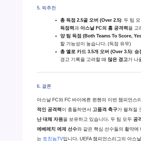
5. 픽추천
총 득점 2.5골 오버 (Over 2.5)
:
두 팀 
득점력
과
아스날
FC의 홈 공격력
을 고
양 팀 득점 (Both Teams To Score, Yes
할 가능성이 높습니다.
(득점 유무)
총 옐로 카드 3.5개 오버 (Over 3.5)
:
승
경고 기록을 고려할 때
많은 경고
가 나
6. 결론
아스날
FC와 FC 바이에른 뮌헨의 이번 챔피언스
적인 공격력
이 충돌하면서
고품격 축구
가 펼쳐질 
난 대체 자원
을 보유하고 있습니다.
두 팀 모두
공
에베레치 에제 선수
와 같은 핵심 선수들의 활약에 
는
토친놈TV
입니다.
UEFA 챔피언스리그의
아스