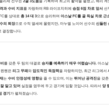
 올리세 선수는
2골 3도움
을 기록하며 최고의 활약을 펼쳤고,
해리 케
격과 수비 지표
를 자랑하며 RB 라이프치히에
승점 6점 차로 앞서
선
FC를 상대로
총 14 대 3
으로 승리하며
아스날
FC를 골 득실 차로 근
수의 퇴장
으로 수적 열세에 몰렸지만,
마누엘 노이어 선수의
신들린 
로 결장합니다.
수비
를 갖춘 두 팀의 대결로
승자를 예측하기 매우 어렵습니다.
아스날
 뮌헨은
리그 무패
와
압도적인 득점력
을 자랑하지만,
최근 리그에서
재
는
수비 안정성에 영향
을 줄 수 있으며,
이는
뛰어난 공격진
을 갖춘
잘 알고 있어
실점을 염두에 두고 경기에 임할 것입니다.
따라서
양 
점 경기
가 펼쳐졌습니다.