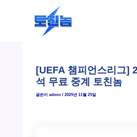
콘
텐
츠
로
건
너
뛰
[UEFA 챔피언스리그] 
기
석 무료 중계 토친놈
글쓴이
admin
/
2025년 11월 25일