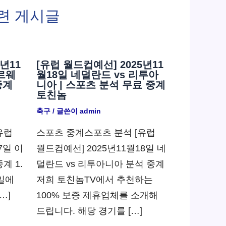
련 게시글
년11
[유럽 월드컵예선] 2025년11
노르웨
월18일 네덜란드 vs 리투아
중계
니아 | 스포츠 분석 무료 중계
토친놈
축구
/ 글쓴이
admin
유럽
스포츠 중계스포츠 분석 [유럽
7일 이
월드컵예선] 2025년11월18일 네
계 1.
덜란드 vs 리투아니아 분석 중계
7일에
저희 토친놈TV에서 추천하는
…]
100% 보증 제휴업체를 소개해
드립니다. 해당 경기를 […]