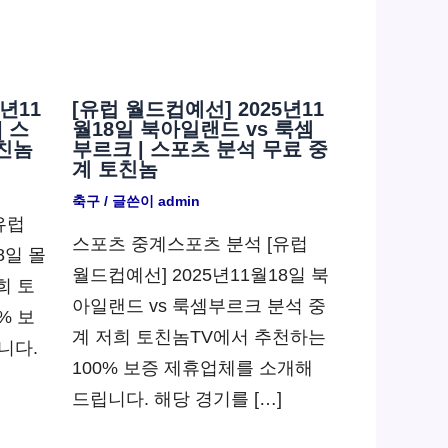
년11
[유럽 월드컵예선] 2025년11
| 스
월18일 북아일랜드 vs 룩셈
친놈
부르크 | 스포츠 분석 무료 중
계 토친놈
축구
/ 글쓴이
admin
유럽
스포츠 중계스포츠 분석 [유럽
8일 몰
월드컵예선] 2025년11월18일 북
희 토
아일랜드 vs 룩셈부르크 분석 중
% 보
계 저희 토친놈TV에서 추천하는
니다.
100% 보증 제휴업체를 소개해
드립니다. 해당 경기를 […]