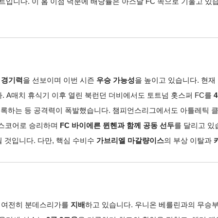
인트입니다.
이 홈 이점 덕분에 배당률은 아스날 FC 쪽으로 기울고 있
 경기력
을 선보이며 이번 시즌
우승 가능성
을 높이고 있습니다.
현재 
.
A매치 휴식기 이후 열린 북런던 더비에서도 토트넘 홋스퍼 FC를
기록하는 등 공격력이 폭발했습니다.
챔피언스리그에서도 아틀레틱 클
 스코어로 승리하며
FC 바이에른 뮌헨과 함께 공동 선두
를 달리고 있
될 것입니다.
다만,
핵심 수비수
가브리엘 마갈량이스
의 부상 이탈과
 여전히 분데스리가를
지배
하고 있습니다.
우니온 베를린과의 무승부