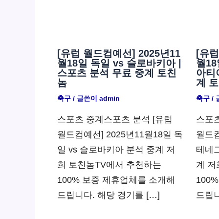
[유럽 월드컵예선] 2025년11
[유럽
월18일 독일 vs 슬로바키아 |
월18
스포츠 분석 무료 중계 토친
아티아
놈
계 
축구
/ 글쓴이
admin
축구
/
스포츠 중계스포츠 분석 [유럽
스포츠
월드컵예선] 2025년11월18일 독
월드컵
일 vs 슬로바키아 분석 중계 저
테네그
희 토친놈TV에서 추천하는
계 저
100% 보증 제휴업체를 소개해
100
드립니다. 해당 경기를 […]
드립니