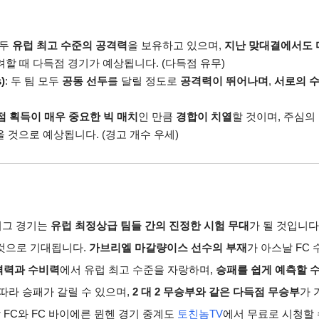
모두
유럽 최고 수준의 공격력
을 보유하고 있으며,
지난 맞대결에서도
려할 때 다득점 경기가 예상됩니다.
(다득점 유무)
)
:
두 팀 모두
공동 선두
를 달릴 정도로
공격력이 뛰어나며
,
서로의 
점 획득이 매우 중요한 빅 매치
인 만큼
경합이 치열
할 것이며,
주심의 
올 것으로 예상됩니다.
(경고 개수 우세)
리그 경기는
유럽 최정상급 팀들 간의 진정한 시험 무대
가 될 것입니다
것으로 기대됩니다.
가브리엘 마갈량이스 선수의 부재
가
아스날
FC 
격력과 수비력
에서 유럽 최고 수준을 자랑하며,
승패를 쉽게 예측할 수
따라 승패가 갈릴 수 있으며,
2 대 2 무승부와 같은 다득점 무승부
가 
날
FC와 FC 바이에른 뮌헨 경기 중계도
토친놈TV
에서 무료로 시청할 