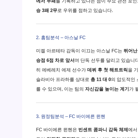
에서 무패
를 기록하고 있다는 점이 주요 관전 포
승 3패 2무
로 우위를 점하고 있습니다.
2. 홈팀분석 –
아스날
FC
미켈 아르테타 감독이 이끄는 아스날 FC는
뛰어난
승점 6점 차로 앞서
며 단독 선두를 달리고 있습니다
히 에베레치 에제 선수가
데뷔 후 첫 해트트릭
을 
슬라비아 프라하를 상대로
총 11 대 0
의 압도적인
를 수 있으며,
이는 팀의
자신감을 높이는 계기
가 
3. 원정팀분석 – FC 바이에른 뮌헨
FC 바이에른 뮌헨은
빈센트 콤파니 감독 체제
에서