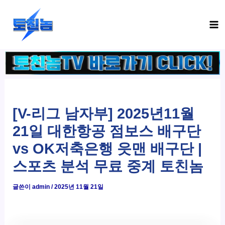
콘
Ma
텐
Me
츠
로
건
너
뛰
기
[V-리그 남자부] 2025년11월
21일 대한항공 점보스 배구단
vs OK저축은행 읏맨 배구단 |
스포츠 분석 무료 중계 토친놈
글쓴이
admin
/
2025년 11월 21일