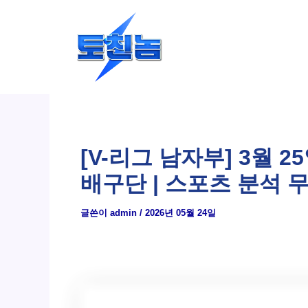
콘
텐
츠
로
건
너
뛰
[V-리그 남자부] 3월 
기
배구단 | 스포츠 분석 
글쓴이
admin
/
2026년 05월 24일