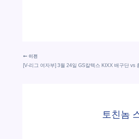
이전
토친놈 