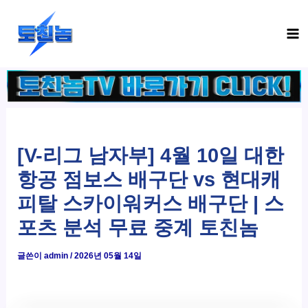
콘
Ma
텐
Me
츠
로
건
너
뛰
기
[V-리그 남자부] 4월 10일 대한
항공 점보스 배구단 vs 현대캐
피탈 스카이워커스 배구단 | 스
포츠 분석 무료 중계 토친놈
글쓴이
admin
/
2026년 05월 14일