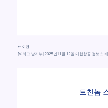
이전
토친놈 