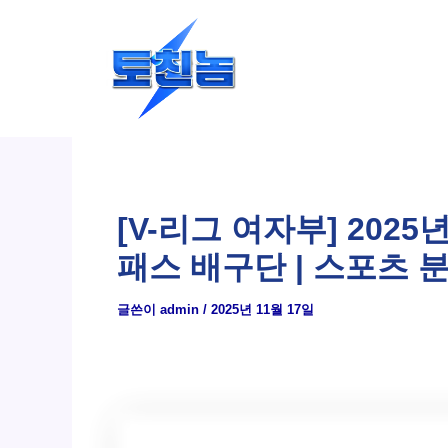
콘
텐
츠
로
건
너
뛰
[V-리그 여자부] 202
기
패스 배구단 | 스포츠 
글쓴이
admin
/
2025년 11월 17일