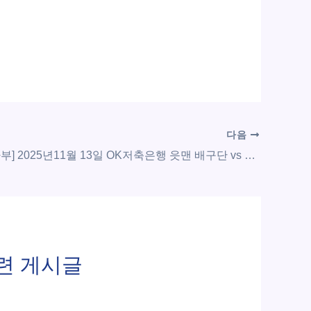
다음
[V-리그 남자부] 2025년11월 13일 OK저축은행 읏맨 배구단 vs 현대캐피탈 스카이워커스 배구단 | 스포츠 분석 무료 중계 토친놈
련 게시글