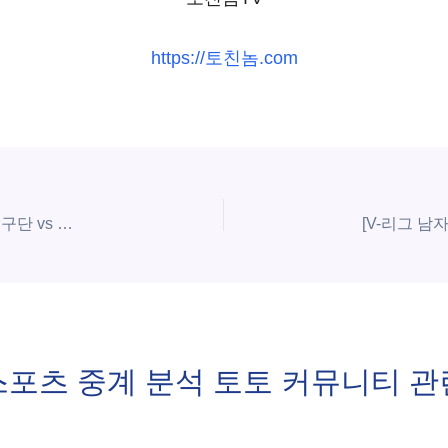
https://토친놈.com
[V-리그 남자부] 2025년11월 12일 대한항공 점보스 배구단 vs 삼성화재 블루팡스 배구단 | 스포츠 분석 무료 중계 토친놈
스포츠 중계 분석 토토 커뮤니티 관