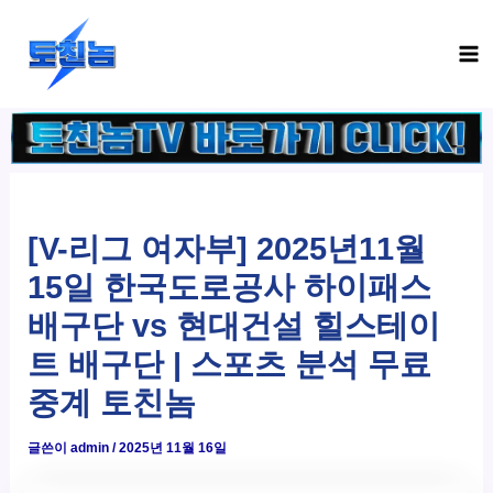
콘
Ma
텐
Me
츠
로
건
너
뛰
기
[V-리그 여자부] 2025년11월
15일 한국도로공사 하이패스
배구단 vs 현대건설 힐스테이
트 배구단 | 스포츠 분석 무료
중계 토친놈
글쓴이
admin
/
2025년 11월 16일