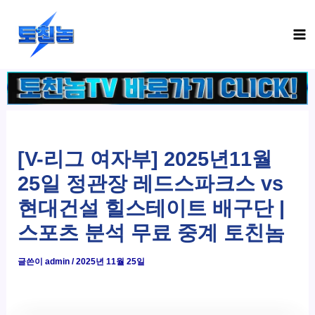
콘
Ma
텐
Me
츠
로
건
너
뛰
기
[V-리그 여자부] 2025년11월
25일 정관장 레드스파크스 vs
현대건설 힐스테이트 배구단 |
스포츠 분석 무료 중계 토친놈
글쓴이
admin
/
2025년 11월 25일